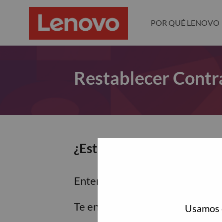
POR QUÉ LENOVO
Restablecer Contr
¿Estás seguro de que dese
Enter the email address associa
Te enviaremos un enlace por co
Usamos c