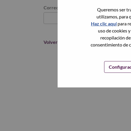
Restablece la contraseña con tu correo elec
Correo electrónico
*
Queremos ser tra
utilizamos, para 
Haz clic aquí
para re
uso de cookies y
recopilación de
Volver
consentimiento de c
Configura