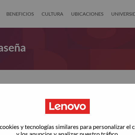
BENEFICIOS
CULTURA
UBICACIONES
UNIVERSI
aseña
as restablecer tu contraseña?
ted with your account, then click "Continue".
rreo electrónico para restablecer tu contraseña
ookies y tecnologías similares para personalizar el 
y los anuncios y analizar nuestro tráfico.