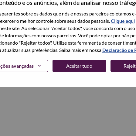
onteúdo e os anúncios, além de analisar nosso tráfeg
parentes sobre os dados que nós e nossos parceiros coletamos e 
Continuar
exercer o melhor controle sobre seus dados pessoais.
Clique aqui
 neste site. Ao selecionar "Aceitar todos", você concorda com o uso
e informações com nossos parceiros. Você pode optar por não perm
ionando "Rejeitar todos". Utilize esta ferramenta de consentimen
u atualizar suas preferências. Saiba mais em nossa
Declaração de 
ações avançadas
Aceitar tudo
Rejei