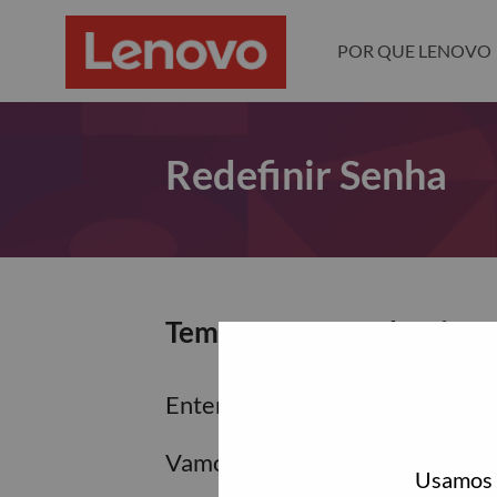
POR QUE LENOVO
Redefinir Senha
Tem certeza que deseja re
Enter the email address associa
Vamos enviar por email um link 
Usamos c