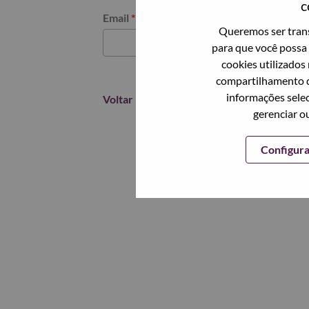
c
Redefinir senha com seu email
Email
*
Queremos ser trans
para que você possa 
cookies utilizados
compartilhamento d
informações selec
Voltar
gerenciar o
Configur