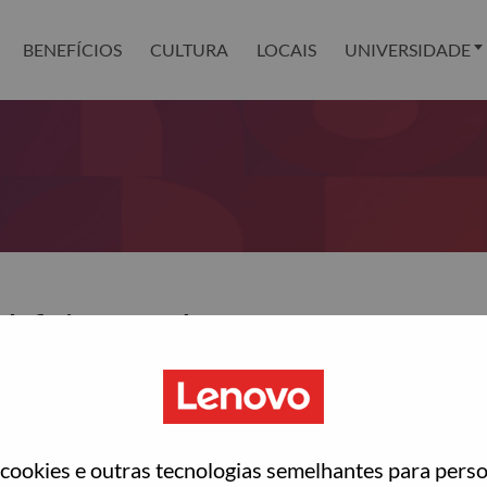
BENEFÍCIOS
CULTURA
LOCAIS
UNIVERSIDADE
definir sua senha?
ted with your account, then click "Continue".
para você redefinir sua senha.
ookies e outras tecnologias semelhantes para perso