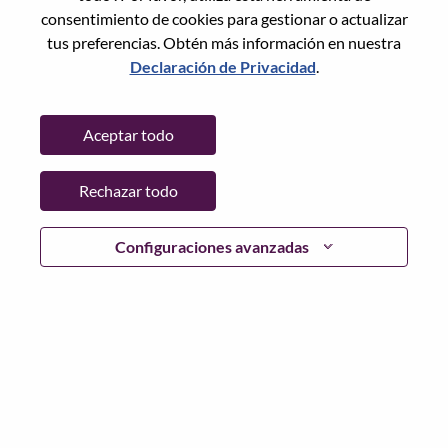
Restablece la contraseña con tu correo electrónico
Correo electrónico
*
consentimiento de cookies para gestionar o actualizar
tus preferencias. Obtén más información en nuestra
Declaración de Privacidad
.
Continuar
Aceptar todo
Volver
Rechazar todo
Configuraciones avanzadas
Lenovo.com
Privacidad
|
Términos de uso
|
Preguntas
Frecuentes
Sigue WeAreLenovo
|
Herramienta
de Consentimiento de Cookies