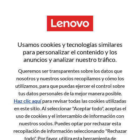
Menú
Restablecer contraseña
Usamos cookies y tecnologías similares
para personalizar el contenido y los
anuncios y analizar nuestro tráfico.
¿Estás seguro de que deseas
Queremos ser transparentes sobre los datos que
restablecer tu contraseña?
nosotros y nuestros socios recopilamos y cómo los
utilizamos, para que puedas ejercer el control sobre
tus datos personales de la mejor manera posible.
Enter the email address associated with your
Haz clic aquí
para revisar todas las cookies utilizadas
account, then click "Continue".
en este sitio. Al seleccionar "Aceptar todo", aceptas el
uso de cookies y el intercambio de información con
Te enviaremos un enlace por correo
nuestros socios. Puedes optar por rechazar esta
electrónico para restablecer tu contraseña.
recopilación de información seleccionando "Rechazar
todo". Por favor, utiliza esta herramienta de