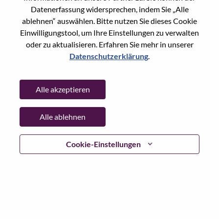
Reset password with your e-mail
E-mail
*
Datenerfassung widersprechen, indem Sie „Alle
ablehnen“ auswählen. Bitte nutzen Sie dieses Cookie
Einwilligungstool, um Ihre Einstellungen zu verwalten
oder zu aktualisieren. Erfahren Sie mehr in unserer
Datenschutzerklärung
.
Continue
Alle akzeptieren
Go Back
Alle ablehnen
Lenovo.com
Cookie-Einstellungen
Datenschutz
|
Nutzungsbedingungen
|
FAQs
WeAreLenovo folgen
|
Cookie
Einwilligungstool