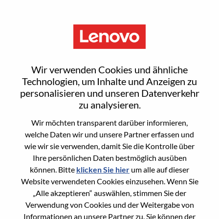
Menu
Reset password
Wir verwenden Cookies und ähnliche
Technologien, um Inhalte und Anzeigen zu
personalisieren und unseren Datenverkehr
Are you sure you want to reset your
zu analysieren.
password?
Wir möchten transparent darüber informieren,
welche Daten wir und unsere Partner erfassen und
wie wir sie verwenden, damit Sie die Kontrolle über
Enter the email address associated with your
Ihre persönlichen Daten bestmöglich ausüben
account, then click "Continue".
können. Bitte
klicken Sie hier
um alle auf dieser
Website verwendeten Cookies einzusehen. Wenn Sie
We will email you a link to reset your
„Alle akzeptieren“ auswählen, stimmen Sie der
password.
Verwendung von Cookies und der Weitergabe von
Informationen an unsere Partner zu. Sie können der