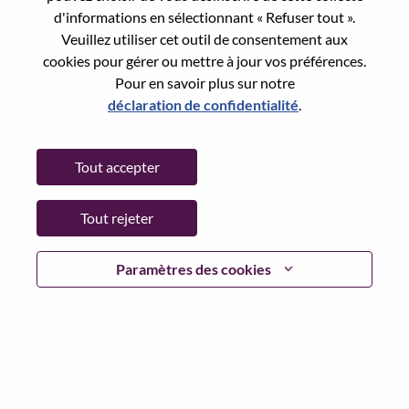
d'informations en sélectionnant « Refuser tout ».
Date:
Mercredi, juin 17, 2026
Veuillez utiliser cet outil de consentement aux
Working Time:
Full-time
cookies pour gérer ou mettre à jour vos préférences.
Additional Locations
:
Pour en savoir plus sur notre
* China - Beijing - 北京（Beijing）
déclaration de confidentialité
.
Why Work at Lenovo
Tout accepter
We are Lenovo. We do what we say. We own what we do.
Tout rejeter
We WOW our customers.
Paramètres des cookies
Lenovo is a US$83 billion revenue global technology
powerhouse, ranked #153 in the Fortune Global 500, and
serving millions of customers every day in 180 markets.
Focused on a bold vision to deliver Smarter Technology
for All, Lenovo has built on its success as the world’s
largest PC company with a full-stack portfolio of AI-
enabled, AI-ready, and AI-optimized devices (PCs,