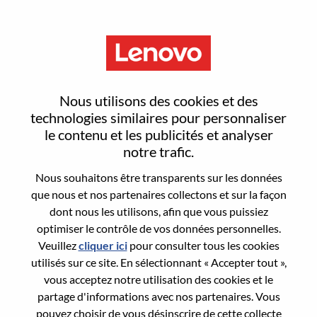
Menu
整合营销高级主管
Nous utilisons des cookies et des
technologies similaires pour personnaliser
le contenu et les publicités et analyser
notre trafic.
Nous souhaitons être transparents sur les données
General Information
que nous et nos partenaires collectons et sur la façon
dont nous les utilisons, afin que vous puissiez
Req #
WD00101023
optimiser le contrôle de vos données personnelles.
Career Area:
Marketing
Veuillez
cliquer ici
pour consulter tous les cookies
utilisés sur ce site. En sélectionnant « Accepter tout »,
Country/Region:
Chine
vous acceptez notre utilisation des cookies et le
State:
Beijing
partage d'informations avec nos partenaires. Vous
City:
北京（Beijing）
pouvez choisir de vous désinscrire de cette collecte