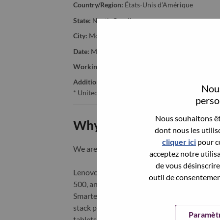
Country/Region:
États-Unis d’Amérique
State:
North Carolina
City:
Morrisville
Date:
Mardi, mai 26, 2026
Working Time:
Full-time
Additional Locations
:
Nous
* United States of America - North Carolina - Mo
person
Nous souhaitons êtr
Why Work at Lenovo
dont nous les utili
cliquer ici
pour co
We are Lenovo. We do what we say. We o
acceptez notre utilis
de vous désinscrire 
Lenovo is a US$83 billion revenue global t
outil de consentement
500, and serving millions of customers every
Smarter Technology for All, Lenovo has built
stack portfolio of AI-enabled, AI-ready, an
Paramètr
tablets), infrastructure (server, storage, 