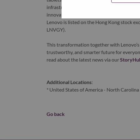
infrastructure), software, solutions, and s
innovation is building a more equitable, tr
Lenovo is listed on the Hong Kong stock e
LNVGY).
This transformation together with Lenovo’s 
trustworthy, and smarter future for everyon
read about the latest news via our
StoryHu
Additional Locations
:
* United States of America - North Carolina 
Go back