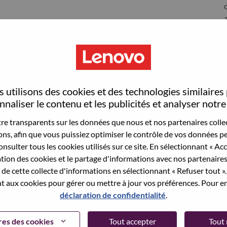
S
 utilisons des cookies et des technologies similaires
rrisville
naliser le contenu et les publicités et analyser notre 
e transparents sur les données que nous et nos partenaires collec
sons, afin que vous puissiez optimiser le contrôle de vos données pe
nsulter tous les cookies utilisés sur ce site. En sélectionnant « Ac
wn what we do. We WOW our customers.
ation des cookies et le partage d'informations avec nos partenaire
de cette collecte d'informations en sélectionnant « Refuser tout ». 
echnology powerhouse, ranked #153 in the Fortune Global
 aux cookies pour gérer ou mettre à jour vos préférences. Pour en
 day in 180 markets. Focused on a bold vision to deliver
déclaration de confidentialité
.
 on its success as the world’s largest PC company with a full-
d AI-optimized devices (PCs, workstations, smartphones,
es des cookies
Tout accepter
Tout 
edge, high performance computing and software defined