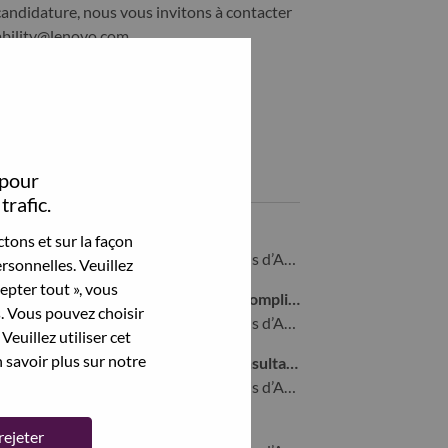
candidature, nous vous invitons à contacter
ability@lenovo.com
Partagez cet emploi:
hare Forward Deployed Advisory Engineer with LinkedIn
Share Forward Deployed Advisory Engineer with a friend via
 pour
Emplois similaires
trafic.
Customer Care Case Manager
tons et sur la façon
Morrisville, North Carolina, États-Unis d’Amérique,
rsonnelles. Veuillez
cepter tout », vous
Sr. Manager, Cyber Resilience Act Compliance
s. Vous pouvez choisir
Morrisville, North Carolina, États-Unis d’Amérique,
Veuillez utiliser cet
 savoir plus sur notre
Principal Digital Transformation Consultant
Morrisville, North Carolina, États-Unis d’Amérique,
Director, AI Solution Delivery
rejeter