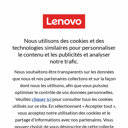
Menu
Partner Account Manager
Nous utilisons des cookies et des
technologies similaires pour personnaliser
le contenu et les publicités et analyser
notre trafic.
Nous souhaitons être transparents sur les données
General Information
que nous et nos partenaires collectons et sur la façon
dont nous les utilisons, afin que vous puissiez
Req #
WD00097746
optimiser le contrôle de vos données personnelles.
Career Area:
Ventes
Veuillez
cliquer ici
pour consulter tous les cookies
utilisés sur ce site. En sélectionnant « Accepter tout »,
Country/Region:
Australie
vous acceptez notre utilisation des cookies et le
State:
New South Wales
partage d'informations avec nos partenaires. Vous
City:
North Sydney
pouvez choisir de vous désinscrire de cette collecte