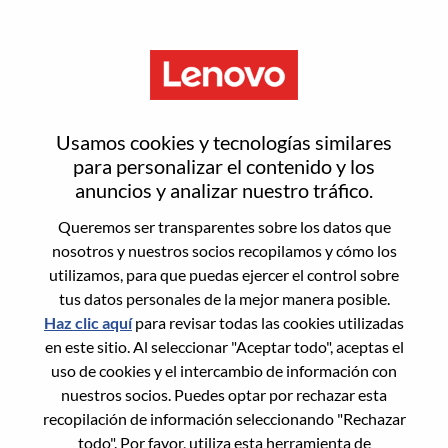
Menú
Partner Account Manager
Usamos cookies y tecnologías similares
para personalizar el contenido y los
anuncios y analizar nuestro tráfico.
Queremos ser transparentes sobre los datos que
nosotros y nuestros socios recopilamos y cómo los
General Information
utilizamos, para que puedas ejercer el control sobre
tus datos personales de la mejor manera posible.
Req #
WD00097746
Haz clic aquí
para revisar todas las cookies utilizadas
Career Area:
Ventas
en este sitio. Al seleccionar "Aceptar todo", aceptas el
uso de cookies y el intercambio de información con
Country/Region:
Australia
nuestros socios. Puedes optar por rechazar esta
State:
New South Wales
recopilación de información seleccionando "Rechazar
City:
North Sydney
todo". Por favor, utiliza esta herramienta de