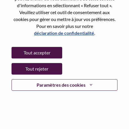
State:
Taipei City
d'informations en sélectionnant « Refuser tout ».
City:
中山（Zhongshan）
Veuillez utiliser cet outil de consentement aux
Date:
Lundi, juin 8, 2026
cookies pour gérer ou mettre à jour vos préférences.
Pour en savoir plus sur notre
Working Time:
Full-time
déclaration de confidentialité
.
Additional Locations
:
* Taiwan - Taipei City
Tout accepter
Why Work at Lenovo
Tout rejeter
We are Lenovo. We do what we say. We own what we do.
Paramètres des cookies
We WOW our customers.
Lenovo is a US$83 billion revenue global technology
powerhouse, ranked #153 in the Fortune Global 500, and
serving millions of customers every day in 180 markets.
Focused on a bold vision to deliver Smarter Technology
for All, Lenovo has built on its success as the world’s