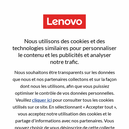
Menu
Staff Engineer, Firmware /
Nous utilisons des cookies et des
Embedded (UEFI BIOS)
technologies similaires pour personnaliser
le contenu et les publicités et analyser
notre trafic.
Nous souhaitons être transparents sur les données
que nous et nos partenaires collectons et sur la façon
dont nous les utilisons, afin que vous puissiez
General Information
optimiser le contrôle de vos données personnelles.
Veuillez
cliquer ici
pour consulter tous les cookies
Req #
WD00099343
utilisés sur ce site. En sélectionnant « Accepter tout »,
Career Area:
Ingénierie matérielle
vous acceptez notre utilisation des cookies et le
partage d'informations avec nos partenaires. Vous
Country/Region:
Taïwan
pouvez choisir de vous désinscrire de cette collecte