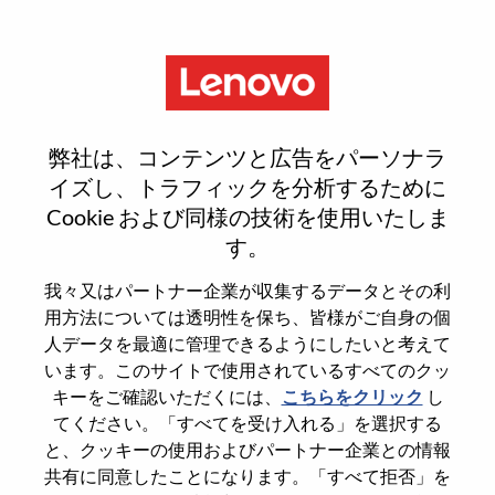
Menu
Android Framework 高级工程
弊社は、コンテンツと広告をパーソナラ
师
イズし、トラフィックを分析するために
Cookie および同様の技術を使用いたしま
す。
我々又はパートナー企業が収集するデータとその利
用方法については透明性を保ち、皆様がご自身の個
General Information
人データを最適に管理できるようにしたいと考えて
います。このサイトで使用されているすべてのクッ
Req #
WD00099256
キーをご確認いただくには、
こちらをクリック
し
てください。「すべてを受け入れる」を選択する
Career Area
Hardware Engineering
と、クッキーの使用およびパートナー企業との情報
Country/Region
China
共有に同意したことになります。「すべて拒否」を