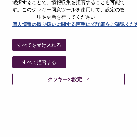
State
Hubei
選択することで、情報収集を拒否することも可能で
す。このクッキー同意ツールを使用して、設定の管
City
武汉（Wuhan）
理や更新を行ってください。
Date:
日曜日, 6月 21, 2026
個人情報の取り扱いに関する声明にて詳細をご確認くだ
Working Time:
Full-time
Additional Locations
:
すべてを受け入れる
* China - Hubei - 武汉（Wuhan）
すべて拒否する
Why Work at Lenovo
クッキーの設定
We are Lenovo. We do what we say. We own what we do.
We WOW our customers.
Lenovo is a US$83 billion revenue global technology
powerhouse, ranked #153 in the Fortune Global 500, and
serving millions of customers every day in 180 markets.
Focused on a bold vision to deliver Smarter Technology
for All, Lenovo has built on its success as the world’s