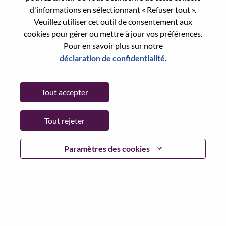
State:
Hubei
d'informations en sélectionnant « Refuser tout ».
City:
武汉（Wuhan）
Veuillez utiliser cet outil de consentement aux
Date:
Dimanche, juin 21, 2026
cookies pour gérer ou mettre à jour vos préférences.
Pour en savoir plus sur notre
Working Time:
Full-time
déclaration de confidentialité
.
Additional Locations
:
* China - Hubei - 武汉（Wuhan）
Tout accepter
Why Work at Lenovo
Tout rejeter
We are Lenovo. We do what we say. We own what we do.
Paramètres des cookies
We WOW our customers.
Lenovo is a US$83 billion revenue global technology
powerhouse, ranked #153 in the Fortune Global 500, and
serving millions of customers every day in 180 markets.
Focused on a bold vision to deliver Smarter Technology
for All, Lenovo has built on its success as the world’s