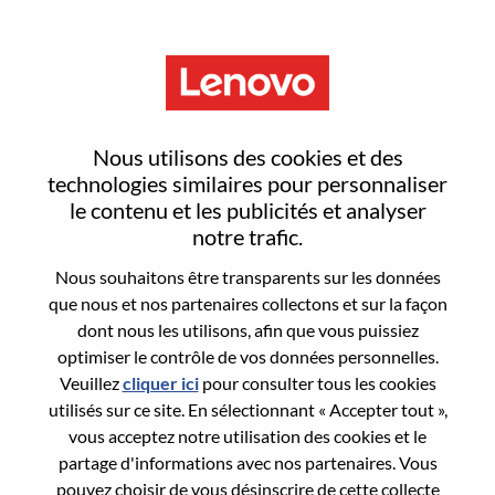
Menu
Android Framework 高级工程
Nous utilisons des cookies et des
师
technologies similaires pour personnaliser
le contenu et les publicités et analyser
notre trafic.
Nous souhaitons être transparents sur les données
que nous et nos partenaires collectons et sur la façon
dont nous les utilisons, afin que vous puissiez
General Information
optimiser le contrôle de vos données personnelles.
Veuillez
cliquer ici
pour consulter tous les cookies
Req #
WD00099256
utilisés sur ce site. En sélectionnant « Accepter tout »,
Career Area:
Ingénierie matérielle
vous acceptez notre utilisation des cookies et le
partage d'informations avec nos partenaires. Vous
Country/Region:
Chine
pouvez choisir de vous désinscrire de cette collecte