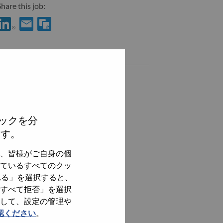
hare this job:
hare OEM Solutions Architect - France with LinkedIn
Share OEM Solutions Architect - France with a friend via e-m
Similar jobs
全てを見る
ックを分
ます。
、皆様がご自身の個
ているすべてのクッ
れる」を選択すると、
すべて拒否」を選択
して、設定の管理や
認ください
。