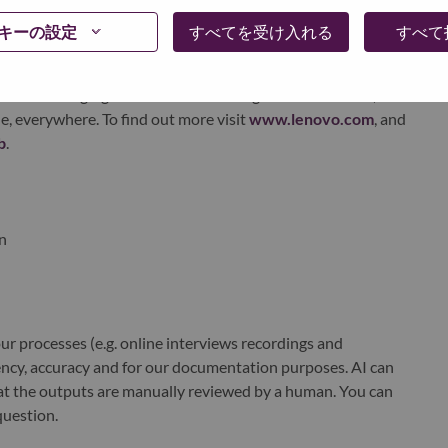
xchange under Lenovo Group Limited (HKSE: 992) (ADR:
キーの設定
すべてを受け入れる
すべて
world-changing innovation is building a more inclusive,
e, everywhere. To find out more visit
www.lenovo.com
, and
b
.
n
r processes (e.g. online interviews recordings and
ciency, accuracy and for our documentation purposes. AI can
at the outputs are manually reviewed by a human. You can
question.