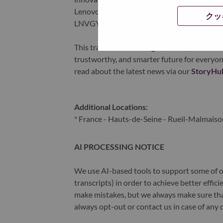
Lenovo is listed on the Hong Kong stock e
クッ
LNVGY).
This transformation together with Lenovo’s 
trustworthy, and smarter future for everyon
read about the latest news via our
StoryHu
Additional Locations
:
* France - Hauts-de-Seine - Rueil-Malmaiso
AI PROCESSING NOTICE
We use AI-based tools to support some of ou
transcripts) in order to achieve better effi
make mistakes, but we always make sure th
always opt-out or contact us in case of any 