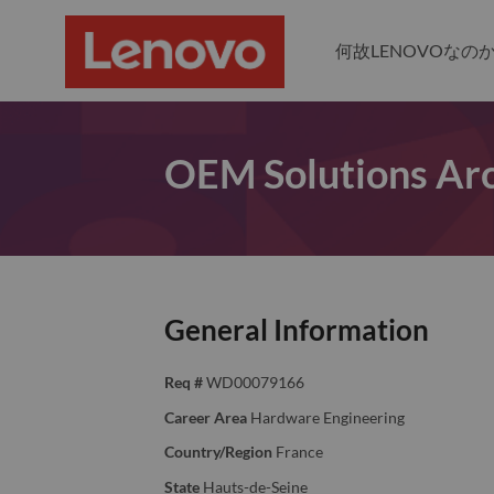
何故LENOVOなの
OEM Solutions Arc
General Information
Req #
WD00079166
Career Area
Hardware Engineering
Country/Region
France
State
Hauts-de-Seine