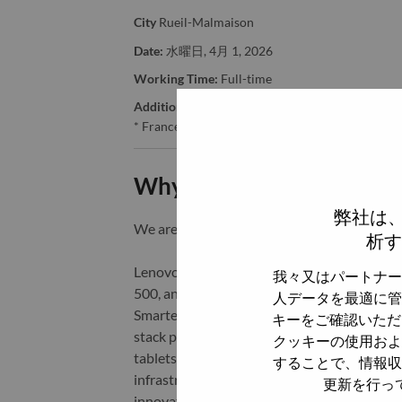
City
Rueil-Malmaison
Date:
水曜日, 4月 1, 2026
Working Time:
Full-time
Additional Locations
:
* France - Hauts-de-Seine - Rueil-Malmaison
Why Work at Lenovo
弊社は
We are Lenovo. We do what we say. We o
析す
Lenovo is a US$83 billion revenue global t
我々又はパートナー
500, and serving millions of customers every
人データを最適に管
Smarter Technology for All, Lenovo has built
キーをご確認いただ
stack portfolio of AI-enabled, AI-ready, an
クッキーの使用およ
tablets), infrastructure (server, storage, 
することで、情報収
infrastructure), software, solutions, and s
更新を行っ
innovation is building a more equitable, tr