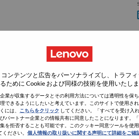
S
S
、コンテンツと広告をパーソナライズし、トラフィ
wn what we do. We WOW our customers.
るために Cookie および同様の技術を使用いたし
echnology powerhouse, ranked #153 in the Fortune Global
企業が収集するデータとその利用方法については透明性を保ち
 day in 180 markets. Focused on a bold vision to deliver
理できるようにしたいと考えています。このサイトで使用され
 on its success as the world’s largest PC company with a full-
くには、
こちらをクリック
してください。「すべてを受け入
d AI-optimized devices (PCs, workstations, smartphones,
びパートナー企業との情報共有に同意したことになります。「
edge, high performance computing and software defined
集を拒否することも可能です。このクッキー同意ツールを使用
ervices. Lenovo’s continued investment in world-changing
てください。
個人情報の取り扱いに関する声明にて詳細をご確
ustworthy, and smarter future for everyone, everywhere.