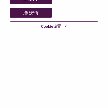
省:
Hauts-de-Seine
市:
Rueil-Malmaison
拒绝所有
日期:
星期三, 4 月 1, 2026
工作性质:
Full-time
Cookie设置
其他工作城市
:
* France - Hauts-de-Seine - Rueil-Malmaison
为什么选择联想
We are Lenovo. We do what we say. We own what we do.
We WOW our customers.
Lenovo is a US$83 billion revenue global technology
powerhouse, ranked #153 in the Fortune Global 500, and
serving millions of customers every day in 180 markets.
Focused on a bold vision to deliver Smarter Technology
for All, Lenovo has built on its success as the world’s