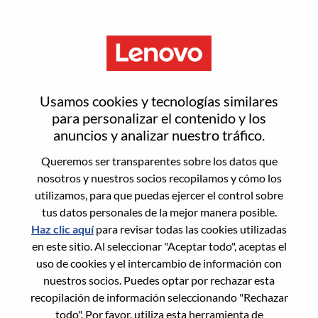
Menú
OEM Solutions Architect -
Usamos cookies y tecnologías similares
France
para personalizar el contenido y los
anuncios y analizar nuestro tráfico.
Queremos ser transparentes sobre los datos que
nosotros y nuestros socios recopilamos y cómo los
utilizamos, para que puedas ejercer el control sobre
tus datos personales de la mejor manera posible.
General Information
Haz clic aquí
para revisar todas las cookies utilizadas
en este sitio. Al seleccionar "Aceptar todo", aceptas el
Req #
WD00079166
uso de cookies y el intercambio de información con
Career Area:
Ingeniería de hardware
nuestros socios. Puedes optar por rechazar esta
recopilación de información seleccionando "Rechazar
Country/Region:
Francia
todo". Por favor, utiliza esta herramienta de