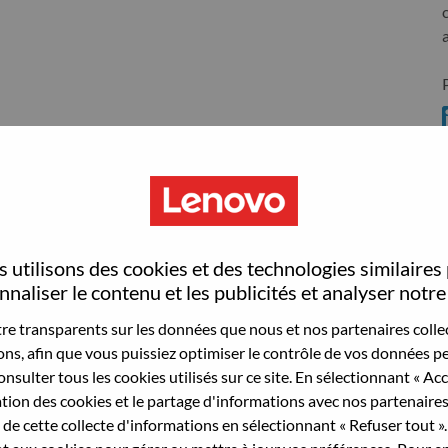
S
 utilisons des cookies et des technologies similaires
naliser le contenu et les publicités et analyser notre 
wn what we do. We WOW our customers.
e transparents sur les données que nous et nos partenaires collec
echnology powerhouse, ranked #196 in the Fortune Global
sons, afin que vous puissiez optimiser le contrôle de vos données pe
 day in 180 markets. Focused on a bold vision to deliver
nsulter tous les cookies utilisés sur ce site. En sélectionnant « Ac
 on its success as the world’s largest PC company with a full-
ation des cookies et le partage d'informations avec nos partenaire
d AI-optimized devices (PCs, workstations, smartphones,
de cette collecte d'informations en sélectionnant « Refuser tout ». 
edge, high performance computing and software defined