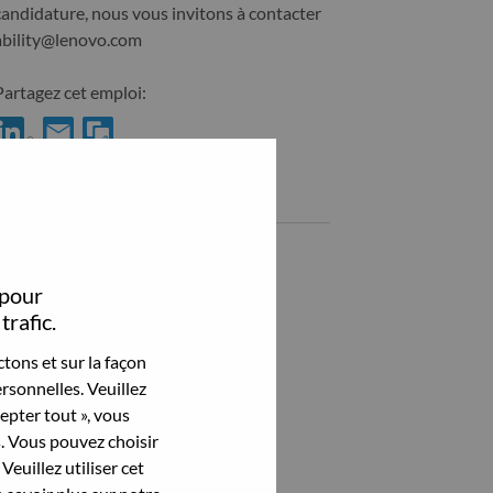
candidature, nous vous invitons à contacter
ability@lenovo.com
Partagez cet emploi:
hare OEM Solutions Architect - France with LinkedIn
Share OEM Solutions Architect - France with a friend via e-m
Emplois similaires
Voir tout
 pour
trafic.
tons et sur la façon
rsonnelles. Veuillez
cepter tout », vous
s. Vous pouvez choisir
Veuillez utiliser cet