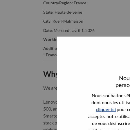
Country/Region:
France
State:
Hauts-de-Seine
City:
Rueil-Malmaison
Date:
Mercredi, avril 1, 2026
Working Time:
Full-time
Additional Locations
:
* France - Hauts-de-Seine - Rueil-Malmaison
Why Work at Lenovo
Nous
person
We are Lenovo. We do what we say. We o
Nous souhaitons êtr
Lenovo is a US$83 billion revenue global t
dont nous les utili
500, and serving millions of customers every
cliquer ici
pour co
Smarter Technology for All, Lenovo has built
acceptez notre utilis
stack portfolio of AI-enabled, AI-ready, an
de vous désinscrire 
tablets), infrastructure (server, storage, 