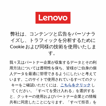
Menu
Senior AI Developer
弊社は、コンテンツと広告をパーソナラ
イズし、トラフィックを分析するために
Cookie および同様の技術を使用いたしま
す。
General Information
我々又はパートナー企業が収集するデータとその利
用方法については透明性を保ち、皆様がご自身の個
Req #
WD00099304
人データを最適に管理できるようにしたいと考えて
います。このサイトで使用されているすべてのクッ
Career Area
Artificial Intelligence
キーをご確認いただくには、
こちらをクリック
し
Country/Region
Romania
てください。「すべてを受け入れる」を選択する
City
Bucharest
と、クッキーの使用およびパートナー企業との情報
共有に同意したことになります。「すべて拒否」を
Date:
水曜日, 5月 27, 2026