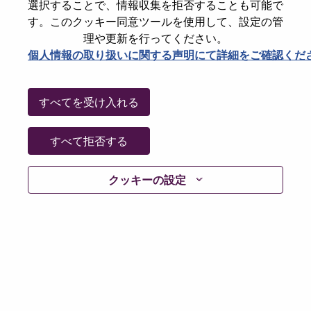
選択することで、情報収集を拒否することも可能で
Working Time:
Full-time
す。このクッキー同意ツールを使用して、設定の管
Additional Locations
:
理や更新を行ってください。
* Bulgaria - Sofia
個人情報の取り扱いに関する声明にて詳細をご確認くだ
* Bulgaria - Sofia-Grad
* Romania - Bucureşti
すべてを受け入れる
Why Work at Lenovo
すべて拒否する
We are Lenovo. We do what we say. We own what we do.
クッキーの設定
We WOW our customers.
Lenovo is a US$83 billion revenue global technology
powerhouse, ranked #153 in the Fortune Global 500, and
serving millions of customers every day in 180 markets.
Focused on a bold vision to deliver Smarter Technology
for All, Lenovo has built on its success as the world’s
largest PC company with a full-stack portfolio of AI-