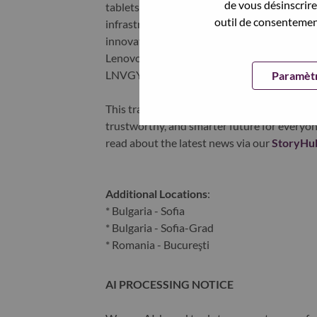
de vous désinscrire 
tablets), infrastructure (server, storage, 
outil de consentement
infrastructure), software, solutions, and s
innovation is building a more equitable, tr
Lenovo is listed on the Hong Kong stock e
LNVGY).
Paramètr
This transformation together with Lenovo’s 
trustworthy, and smarter future for everyon
read about the latest news via our
StoryHu
Additional Locations
:
* Bulgaria - Sofia
* Bulgaria - Sofia-Grad
* Romania - Bucureşti
AI PROCESSING NOTICE