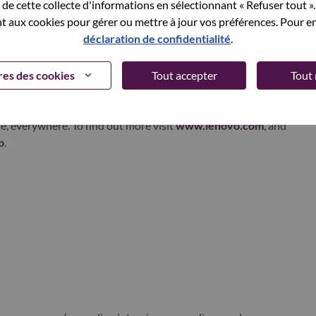
de cette collecte d'informations en sélectionnant « Refuser tout ». 
edge, high performance computing and software defined
 aux cookies pour gérer ou mettre à jour vos préférences. Pour en
ervices. Lenovo’s continued investment in world-changing
déclaration de confidentialité
.
ustworthy, and smarter future for everyone, everywhere.
xchange under Lenovo Group Limited (HKSE: 992) (ADR:
es des cookies
Tout accepter
Tout 
world-changing innovation is building a more inclusive,
e, everywhere. To find out more visit
www.lenovo.com
, and
b
.