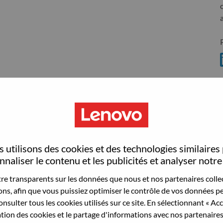
S
 utilisons des cookies et des technologies similaires
wn what we do. We WOW our customers.
naliser le contenu et les publicités et analyser notre 
e transparents sur les données que nous et nos partenaires collec
echnology powerhouse, ranked #153 in the Fortune Global
sons, afin que vous puissiez optimiser le contrôle de vos données pe
 day in 180 markets. Focused on a bold vision to deliver
nsulter tous les cookies utilisés sur ce site. En sélectionnant « Ac
 on its success as the world’s largest PC company with a full-
ation des cookies et le partage d'informations avec nos partenaire
d AI-optimized devices (PCs, workstations, smartphones,