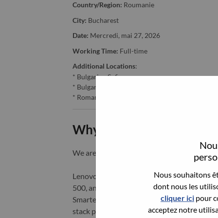
Country/Region:
Roumanie
City:
Bucharest
Date:
Mercredi, mai 27, 2026
Working Time:
Full-time
Additional Locations
:
* Bulgaria - Sofia
* Bulgaria - Sofia-Grad
* Romania - Bucureşti
Why Work at Lenovo
Nous
We are Lenovo. We do what we say. We o
person
Nous souhaitons êtr
Lenovo is a US$83 billion revenue global t
dont nous les utili
500, and serving millions of customers every
cliquer ici
pour co
Smarter Technology for All, Lenovo has built
acceptez notre utilis
stack portfolio of AI-enabled, AI-ready, an