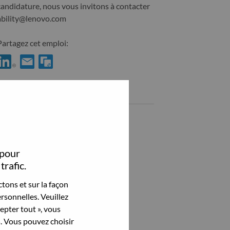
candidature, nous vous invitons à contacter
ability@lenovo.com
Partagez cet emploi:
hare Senior AI Developer with LinkedIn
Share Senior AI Developer with a friend via e-mail
Emplois similaires
Senior AI Developer
Bucharest, Roumanie,
 pour
Senior AI Developer
trafic.
Bucharest, Roumanie,
tons et sur la façon
Senior AI Developer
rsonnelles. Veuillez
Bucharest, Roumanie,
cepter tout », vous
s. Vous pouvez choisir
Voir tout