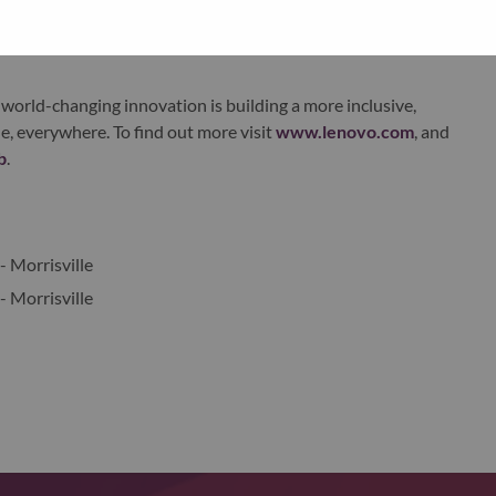
xchange under Lenovo Group Limited (HKSE: 992) (ADR:
world-changing innovation is building a more inclusive,
e, everywhere. To find out more visit
www.lenovo.com
, and
b
.
- Morrisville
- Morrisville