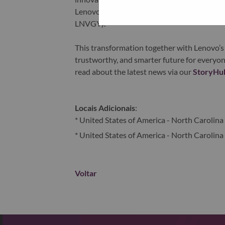
Lenovo is listed on the Hong Kong stock e
LNVGY).
This transformation together with Lenovo’s 
trustworthy, and smarter future for everyon
read about the latest news via our
StoryHu
Locais Adicionais
:
* United States of America - North Carolina 
* United States of America - North Carolina 
Voltar