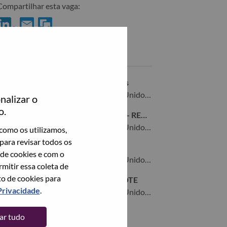
Compartilhar esta vaga:
ompartilhar Advisory AI Software Engineer no LinkedIn
Compartilhar Advisory AI Software Engineer com um amigo 
Vagas semelhantes
Software Engineer -- AI Experiences
Morrisville, North Carolina, Estados Unidos da América,
nalizar o
o.
Sr. AI Enterprise Solutions Engineer - REMOTE
Morrisville, North Carolina, Estados Unidos da América,
como os utilizamos,
para revisar todos os
Engineer, AI Engineering Tools
 de cookies e com o
Morrisville, North Carolina, Estados Unidos da América,
itir essa coleta de
to de cookies para
Head of AI Core Intelligence - REMOTE
Privacidade
.
Morrisville, North Carolina, Estados Unidos da América,
tar tudo
Veja todos