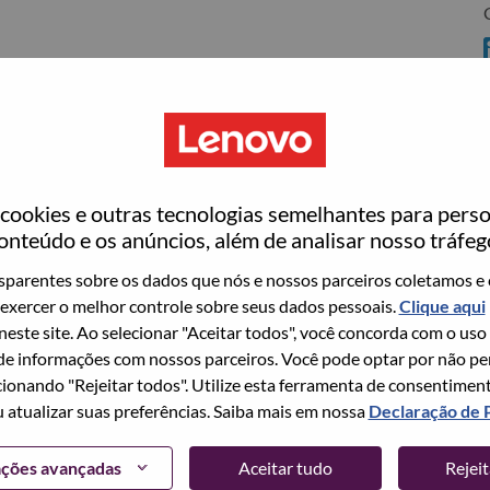
C
rrisville
ookies e outras tecnologias semelhantes para perso
ovo
onteúdo e os anúncios, além de analisar nosso tráfeg
wn what we do. We WOW our customers.
parentes sobre os dados que nós e nossos parceiros coletamos e 
exercer o melhor controle sobre seus dados pessoais.
Clique aqui
echnology powerhouse, ranked #153 in the Fortune Global
 neste site. Ao selecionar "Aceitar todos", você concorda com o uso
 day in 180 markets. Focused on a bold vision to deliver
e informações com nossos parceiros. Você pode optar por não perm
 on its success as the world’s largest PC company with a full-
ionando "Rejeitar todos". Utilize esta ferramenta de consentimen
d AI-optimized devices (PCs, workstations, smartphones,
u atualizar suas preferências. Saiba mais em nossa
Declaração de 
edge, high performance computing and software defined
ervices. Lenovo’s continued investment in world-changing
ações avançadas
Aceitar tudo
Rejei
ustworthy, and smarter future for everyone, everywhere.