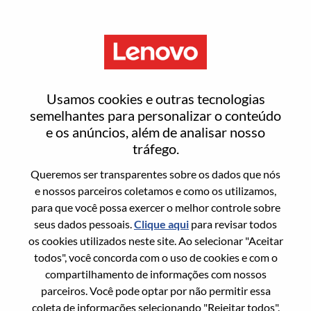
Menu
Android 性能优化工程师
Usamos cookies e outras tecnologias
semelhantes para personalizar o conteúdo
e os anúncios, além de analisar nosso
tráfego.
Queremos ser transparentes sobre os dados que nós
Informação geral
e nossos parceiros coletamos e como os utilizamos,
para que você possa exercer o melhor controle sobre
Sol. Nº:
WD00101396
seus dados pessoais.
Clique aqui
para revisar todos
Área De Carreira:
Engenharia de Hardware
os cookies utilizados neste site. Ao selecionar "Aceitar
todos", você concorda com o uso de cookies e com o
País/Região:
China
compartilhamento de informações com nossos
Estado:
Hubei
parceiros. Você pode optar por não permitir essa
Cidade:
武汉（Wuhan）
coleta de informações selecionando "Rejeitar todos".