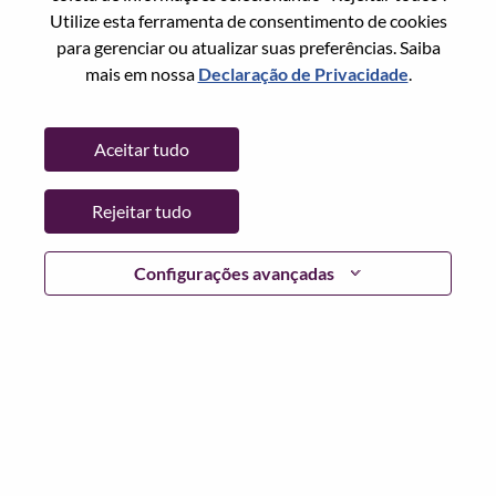
Utilize esta ferramenta de consentimento de cookies
Data:
Quinta, Julho 2, 2026
para gerenciar ou atualizar suas preferências. Saiba
Horário De Trabalho:
Full-time
mais em nossa
Declaração de Privacidade
.
Locais Adicionais
:
* China - Hubei - 武汉（Wuhan）
Aceitar tudo
Por que trabalhar na Lenovo
Rejeitar tudo
We are Lenovo. We do what we say. We own what we do.
Configurações avançadas
We WOW our customers.
Lenovo is a US$83 billion revenue global technology
powerhouse, ranked #153 in the Fortune Global 500, and
serving millions of customers every day in 180 markets.
Focused on a bold vision to deliver Smarter Technology
for All, Lenovo has built on its success as the world’s
largest PC company with a full-stack portfolio of AI-
enabled, AI-ready, and AI-optimized devices (PCs,