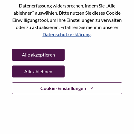
Datenerfassung widersprechen, indem Sie „Alle
Date:
Donnerstag, Juli 2, 2026
ablehnen“ auswählen. Bitte nutzen Sie dieses Cookie
Working Time:
Full-time
Einwilligungstool, um Ihre Einstellungen zu verwalten
Additional Locations
:
oder zu aktualisieren. Erfahren Sie mehr in unserer
* China - Hubei - 武汉（Wuhan）
Datenschutzerklärung
.
Why Work at Lenovo
Alle akzeptieren
We are Lenovo. We do what we say. We own what we do.
Alle ablehnen
We WOW our customers.
Cookie-Einstellungen
Lenovo is a US$83 billion revenue global technology
powerhouse, ranked #153 in the Fortune Global 500, and
serving millions of customers every day in 180 markets.
Focused on a bold vision to deliver Smarter Technology
for All, Lenovo has built on its success as the world’s
largest PC company with a full-stack portfolio of AI-
enabled, AI-ready, and AI-optimized devices (PCs,