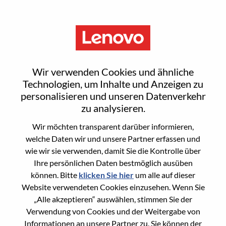
Menu
Android 性能优化工程师
Wir verwenden Cookies und ähnliche
Technologien, um Inhalte und Anzeigen zu
personalisieren und unseren Datenverkehr
zu analysieren.
Wir möchten transparent darüber informieren,
General Information
welche Daten wir und unsere Partner erfassen und
wie wir sie verwenden, damit Sie die Kontrolle über
Req #
WD00101396
Ihre persönlichen Daten bestmöglich ausüben
Career Area
Hardware-Engineering
können. Bitte
klicken Sie hier
um alle auf dieser
Website verwendeten Cookies einzusehen. Wenn Sie
Country/Region:
China
„Alle akzeptieren“ auswählen, stimmen Sie der
State:
Hubei
Verwendung von Cookies und der Weitergabe von
City:
武汉（Wuhan）
Informationen an unsere Partner zu. Sie können der