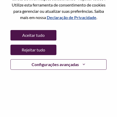
Utilize esta ferramenta de consentimento de cookies
Data:
Terça, Maio 19, 2026
para gerenciar ou atualizar suas preferências. Saiba
Horário De Trabalho:
Full-time
mais em nossa
Declaração de Privacidade
.
Locais Adicionais
:
* China - Beijing - 北京（Beijing）
Aceitar tudo
Por que trabalhar na Lenovo
Rejeitar tudo
We are Lenovo. We do what we say. We own what we do.
Configurações avançadas
We WOW our customers.
Lenovo is a US$83 billion revenue global technology
powerhouse, ranked #153 in the Fortune Global 500, and
serving millions of customers every day in 180 markets.
Focused on a bold vision to deliver Smarter Technology
for All, Lenovo has built on its success as the world’s
largest PC company with a full-stack portfolio of AI-
enabled, AI-ready, and AI-optimized devices (PCs,