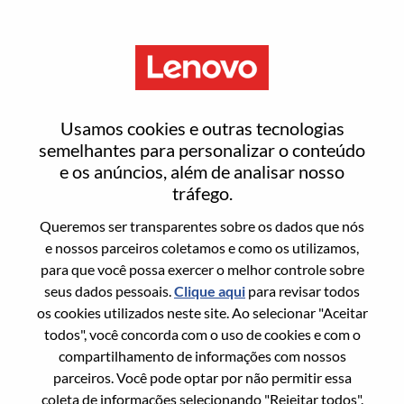
Menu
Project Manager (E2E Delivery)
Usamos cookies e outras tecnologias
semelhantes para personalizar o conteúdo
e os anúncios, além de analisar nosso
tráfego.
Queremos ser transparentes sobre os dados que nós
Informação geral
e nossos parceiros coletamos e como os utilizamos,
para que você possa exercer o melhor controle sobre
Sol. Nº:
WD00097936
seus dados pessoais.
Clique aqui
para revisar todos
Área De Carreira:
Gerenciamento de projetos
os cookies utilizados neste site. Ao selecionar "Aceitar
todos", você concorda com o uso de cookies e com o
País/Região:
China
compartilhamento de informações com nossos
Estado:
Beijing
parceiros. Você pode optar por não permitir essa
Cidade:
北京（Beijing）
coleta de informações selecionando "Rejeitar todos".