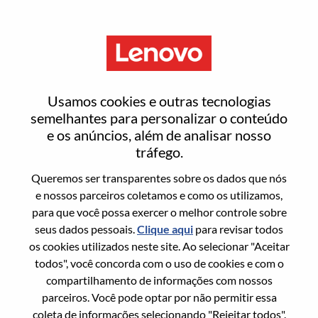
Menu
Test Engineer
Usamos cookies e outras tecnologias
semelhantes para personalizar o conteúdo
e os anúncios, além de analisar nosso
tráfego.
Queremos ser transparentes sobre os dados que nós
Informação geral
e nossos parceiros coletamos e como os utilizamos,
para que você possa exercer o melhor controle sobre
Sol. Nº:
WD00101616
seus dados pessoais.
Clique aqui
para revisar todos
Área De Carreira:
Engenharia
os cookies utilizados neste site. Ao selecionar "Aceitar
todos", você concorda com o uso de cookies e com o
País/Região:
México
compartilhamento de informações com nossos
Estado:
Nuevo León
parceiros. Você pode optar por não permitir essa
Cidade:
Monterrey
coleta de informações selecionando "Rejeitar todos".