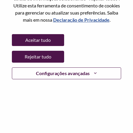
Utilize esta ferramenta de consentimento de cookies
Senha
para gerenciar ou atualizar suas preferências. Saiba
mais em nossa
Declaração de Privacidade
.
Aceitar tudo
Entrar
Rejeitar tudo
Esqueceu sua senha?
Se você é um candidato para uma vaga aberta no
Configurações avançadas
momento, temos seu e-mail salvo em nosso sistema;
selecione "Esqueceu a senha?" para redefinir e fazer login.
Se você estiver tendo problemas para fazer login e/ou
registrar-se como um novo usuário, entre em contato com
nossa equipe de RH em
hrsupport@lenovo.com
com os
detalhes do seu erro e capturas de tela aplicáveis. Inclua
"Problema de login do candidato" no assunto do e-mail.
Um membro de nossa equipe entrará em contato com