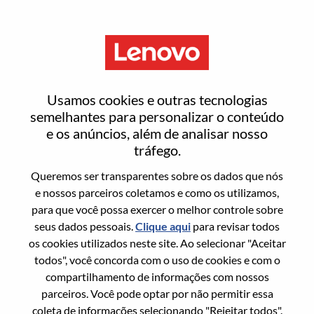
Menu
Entrar ou registrar-se em uma
Usamos cookies e outras tecnologias
nova conta de usuário
semelhantes para personalizar o conteúdo
e os anúncios, além de analisar nosso
tráfego.
Queremos ser transparentes sobre os dados que nós
e nossos parceiros coletamos e como os utilizamos,
para que você possa exercer o melhor controle sobre
Usuário recorrente
seus dados pessoais.
Clique aqui
para revisar todos
os cookies utilizados neste site. Ao selecionar "Aceitar
Sobrenome
todos", você concorda com o uso de cookies e com o
Nome da graduação
compartilhamento de informações com nossos
parceiros. Você pode optar por não permitir essa
coleta de informações selecionando "Rejeitar todos".