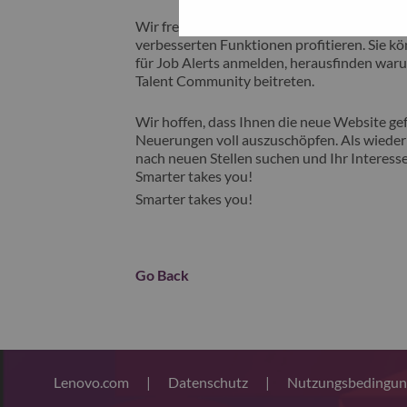
Wir freuen uns, Ihnen unsere neue Karrieres
verbesserten Funktionen profitieren. Sie kön
für Job Alerts anmelden, herausfinden waru
Talent Community beitreten.
Wir hoffen, dass Ihnen die neue Website gefä
Neuerungen voll auszuschöpfen. Als wiederk
nach neuen Stellen suchen und Ihr Interesse
Smarter takes you!
Smarter takes you!
Go Back
Lenovo.com
|
Datenschutz
|
Nutzungsbedingu