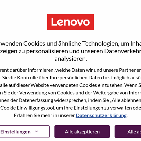
rwenden Cookies und ähnliche Technologien, um Inha
zeigen zu personalisieren und unseren Datenverkehr
analysieren.
ent darüber informieren, welche Daten wir und unsere Partner erf
 Sie die Kontrolle über Ihre persönlichen Daten bestmöglich ausü
ne Stelle beworben haben, haben wir Ihre E-Mail in
alle auf dieser Website verwendeten Cookies einzusehen. Wenn Si
ie "Passwort vergessen", um Ihr Passwort
n Sie der Verwendung von Cookies und der Weitergabe von Infor
önnen der Datenerfassung widersprechen, indem Sie „Alle ablehnen
 Cookie Einwilligungstool, um Ihre Einstellungen zu verwalten oder
 bei der Registrierung als neuer Benutzer haben,
Erfahren Sie mehr in unserer
Datenschutzerklärung
.
ter
hrsupport@lenovo.com
nd teilen Sie uns die
prechende Screenshots mit. Bitte geben Sie in der
ssue" an. Ein Mitglied unseres Teams wird sich nach
Einstellungen
Alle akzeptieren
Alle 