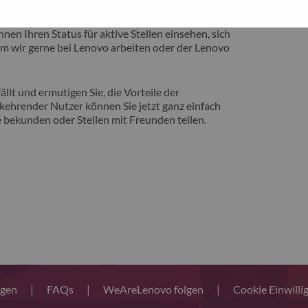
eite vorstellen zu können, auf der Sie von
nen Ihren Status für aktive Stellen einsehen, sich
m wir gerne bei Lenovo arbeiten oder der Lenovo
llt und ermutigen Sie, die Vorteile der
ehrender Nutzer können Sie jetzt ganz einfach
 bekunden oder Stellen mit Freunden teilen.
ngen
|
FAQs
|
WeAreLenovo folgen
|
Cookie Einwilli