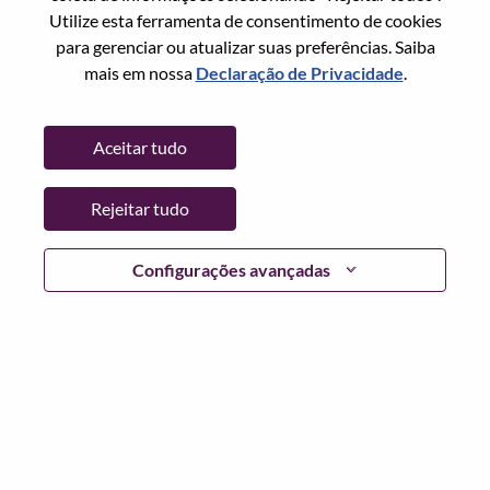
Utilize esta ferramenta de consentimento de cookies
Senha
para gerenciar ou atualizar suas preferências. Saiba
mais em nossa
Declaração de Privacidade
.
Aceitar tudo
Entrar
Rejeitar tudo
Esqueceu sua senha?
Se você é um candidato para uma vaga aberta no
Configurações avançadas
momento, temos seu e-mail salvo em nosso sistema;
selecione "Esqueceu a senha?" para redefinir e fazer login.
Se você estiver tendo problemas para fazer login e/ou
registrar-se como um novo usuário, entre em contato com
nossa equipe de RH em
hrsupport@lenovo.com
com os
detalhes do seu erro e capturas de tela aplicáveis. Inclua
"Problema de login do candidato" no assunto do e-mail.
Um membro de nossa equipe entrará em contato com