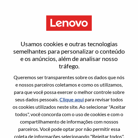
Menu
Entrar ou registrar-se em uma
Usamos cookies e outras tecnologias
nova conta de usuário
semelhantes para personalizar o conteúdo
e os anúncios, além de analisar nosso
tráfego.
Queremos ser transparentes sobre os dados que nós
e nossos parceiros coletamos e como os utilizamos,
para que você possa exercer o melhor controle sobre
Usuário recorrente
seus dados pessoais.
Clique aqui
para revisar todos
os cookies utilizados neste site. Ao selecionar "Aceitar
Sobrenome
todos", você concorda com o uso de cookies e com o
Nome da graduação
compartilhamento de informações com nossos
parceiros. Você pode optar por não permitir essa
coleta de informações selecionando "Rejeitar todos".