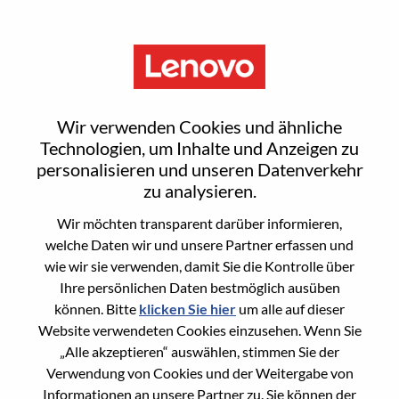
Menu
Sign In or Register for a new
Wir verwenden Cookies und ähnliche
user account
Technologien, um Inhalte und Anzeigen zu
personalisieren und unseren Datenverkehr
zu analysieren.
Wir möchten transparent darüber informieren,
welche Daten wir und unsere Partner erfassen und
wie wir sie verwenden, damit Sie die Kontrolle über
Bereits registrierter Benutzer
Ihre persönlichen Daten bestmöglich ausüben
können. Bitte
klicken Sie hier
um alle auf dieser
Anmeldung
Website verwendeten Cookies einzusehen. Wenn Sie
Nachname
„Alle akzeptieren“ auswählen, stimmen Sie der
Verwendung von Cookies und der Weitergabe von
Informationen an unsere Partner zu. Sie können der