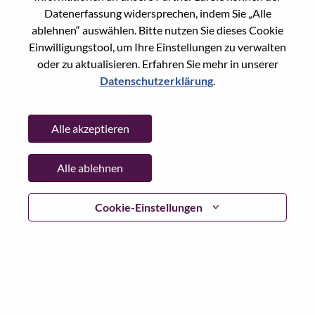
Datenerfassung widersprechen, indem Sie „Alle
Passwort
ablehnen“ auswählen. Bitte nutzen Sie dieses Cookie
Einwilligungstool, um Ihre Einstellungen zu verwalten
oder zu aktualisieren. Erfahren Sie mehr in unserer
Datenschutzerklärung
.
Anmelden
Alle akzeptieren
Passwort vergessen?
Alle ablehnen
Wenn Sie sich erst vor kurzem für eine offene Stelle
beworben haben, haben wir Ihre E-Mail in unserem
System gespeichert; bitte wählen Sie "Passwort
Cookie-Einstellungen
vergessen", um Ihr Passwort zurückzusetzen und sich
einzuloggen.
Wenn Sie Probleme beim Einloggen und/ oder bei der
Registrierung als neuer Benutzer haben, wenden Sie sich
bitte an unser HR-Team unter
hrsupport@lenovo.com
nd
teilen Sie uns die Einzelheiten Ihrer Fehlermeldung sowie