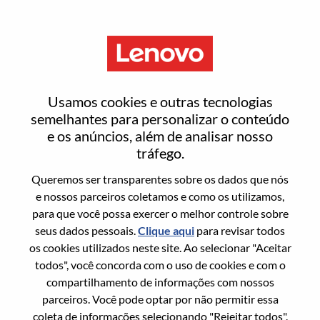
Menu
Entrar ou registrar-se em uma
Usamos cookies e outras tecnologias
nova conta de usuário
semelhantes para personalizar o conteúdo
e os anúncios, além de analisar nosso
tráfego.
Queremos ser transparentes sobre os dados que nós
e nossos parceiros coletamos e como os utilizamos,
para que você possa exercer o melhor controle sobre
Usuário recorrente
seus dados pessoais.
Clique aqui
para revisar todos
os cookies utilizados neste site. Ao selecionar "Aceitar
Sobrenome
todos", você concorda com o uso de cookies e com o
Nome da graduação
compartilhamento de informações com nossos
parceiros. Você pode optar por não permitir essa
coleta de informações selecionando "Rejeitar todos".