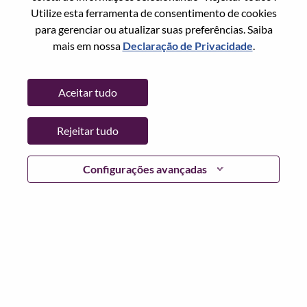
Utilize esta ferramenta de consentimento de cookies
Senha
para gerenciar ou atualizar suas preferências. Saiba
mais em nossa
Declaração de Privacidade
.
Aceitar tudo
Entrar
Rejeitar tudo
Esqueceu sua senha?
Se você é um candidato para uma vaga aberta no
Configurações avançadas
momento, temos seu e-mail salvo em nosso sistema;
selecione "Esqueceu a senha?" para redefinir e fazer login.
Se você estiver tendo problemas para fazer login e/ou
registrar-se como um novo usuário, entre em contato com
nossa equipe de RH em
hrsupport@lenovo.com
com os
detalhes do seu erro e capturas de tela aplicáveis. Inclua
"Problema de login do candidato" no assunto do e-mail.
Um membro de nossa equipe entrará em contato com