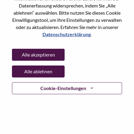
Datenerfassung widersprechen, indem Sie „Alle
Passwort
ablehnen“ auswählen. Bitte nutzen Sie dieses Cookie
Einwilligungstool, um Ihre Einstellungen zu verwalten
oder zu aktualisieren. Erfahren Sie mehr in unserer
Datenschutzerklärung
.
Anmelden
Alle akzeptieren
Passwort vergessen?
Alle ablehnen
Wenn Sie sich erst vor kurzem für eine offene Stelle
beworben haben, haben wir Ihre E-Mail in unserem
System gespeichert; bitte wählen Sie "Passwort
Cookie-Einstellungen
vergessen", um Ihr Passwort zurückzusetzen und sich
einzuloggen.
Wenn Sie Probleme beim Einloggen und/ oder bei der
Registrierung als neuer Benutzer haben, wenden Sie sich
bitte an unser HR-Team unter
hrsupport@lenovo.com
nd
teilen Sie uns die Einzelheiten Ihrer Fehlermeldung sowie