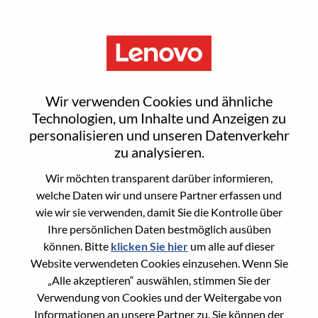
Menu
Sign In or Register for a new
Wir verwenden Cookies und ähnliche
user account
Technologien, um Inhalte und Anzeigen zu
personalisieren und unseren Datenverkehr
zu analysieren.
Wir möchten transparent darüber informieren,
welche Daten wir und unsere Partner erfassen und
wie wir sie verwenden, damit Sie die Kontrolle über
Bereits registrierter Benutzer
Ihre persönlichen Daten bestmöglich ausüben
können. Bitte
klicken Sie hier
um alle auf dieser
Anmeldung
Website verwendeten Cookies einzusehen. Wenn Sie
Nachname
„Alle akzeptieren“ auswählen, stimmen Sie der
Verwendung von Cookies und der Weitergabe von
Informationen an unsere Partner zu. Sie können der