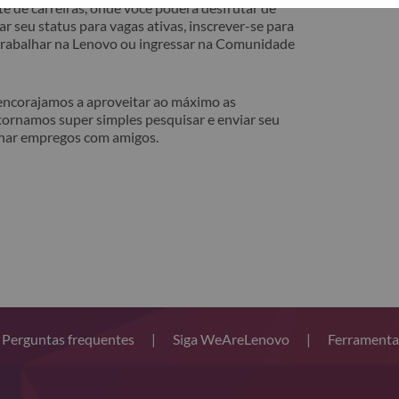
e de carreiras, onde você poderá desfrutar de
r seu status para vagas ativas, inscrever-se para
 trabalhar na Lenovo ou ingressar na Comunidade
 encorajamos a aproveitar ao máximo as
tornamos super simples pesquisar e enviar seu
lhar empregos com amigos.
Perguntas frequentes
|
Siga WeAreLenovo
|
Ferramenta