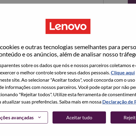
ookies e outras tecnologias semelhantes para perso
onteúdo e os anúncios, além de analisar nosso tráfeg
parentes sobre os dados que nós e nossos parceiros coletamos e 
exercer o melhor controle sobre seus dados pessoais.
Clique aqui
ta no momento, temos seu e-mail salvo em nosso
 neste site. Ao selecionar "Aceitar todos", você concorda com o uso
edefinir e fazer login.
e informações com nossos parceiros. Você pode optar por não perm
ionando "Rejeitar todos". Utilize esta ferramenta de consentimen
login e/ou registrar-se como um novo usuário,
u atualizar suas preferências. Saiba mais em nossa
Declaração de 
 em
hrsupport@lenovo.com
com os detalhes do seu
Problema de login do candidato" no assunto do e-
ações avançadas
Aceitar tudo
Rejei
m contato com você para obter suporte após a