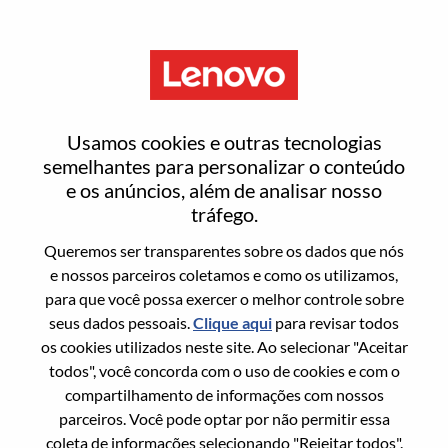
Menu
Entrar ou registrar-se em uma
Usamos cookies e outras tecnologias
nova conta de usuário
semelhantes para personalizar o conteúdo
e os anúncios, além de analisar nosso
tráfego.
Queremos ser transparentes sobre os dados que nós
e nossos parceiros coletamos e como os utilizamos,
para que você possa exercer o melhor controle sobre
Usuário recorrente
seus dados pessoais.
Clique aqui
para revisar todos
os cookies utilizados neste site. Ao selecionar "Aceitar
Sobrenome
todos", você concorda com o uso de cookies e com o
Nome da graduação
compartilhamento de informações com nossos
parceiros. Você pode optar por não permitir essa
coleta de informações selecionando "Rejeitar todos".