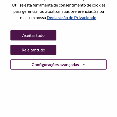
Utilize esta ferramenta de consentimento de cookies
Senha
para gerenciar ou atualizar suas preferências. Saiba
mais em nossa
Declaração de Privacidade
.
Aceitar tudo
Entrar
Rejeitar tudo
Esqueceu sua senha?
Se você é um candidato para uma vaga aberta no
Configurações avançadas
momento, temos seu e-mail salvo em nosso sistema;
selecione "Esqueceu a senha?" para redefinir e fazer login.
Se você estiver tendo problemas para fazer login e/ou
registrar-se como um novo usuário, entre em contato com
nossa equipe de RH em
hrsupport@lenovo.com
com os
detalhes do seu erro e capturas de tela aplicáveis. Inclua
"Problema de login do candidato" no assunto do e-mail.
Um membro de nossa equipe entrará em contato com