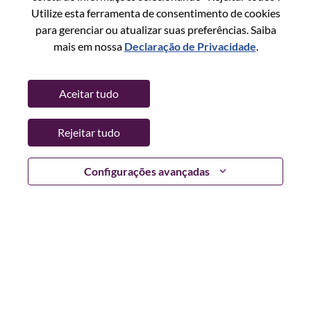
Utilize esta ferramenta de consentimento de cookies
Senha
para gerenciar ou atualizar suas preferências. Saiba
mais em nossa
Declaração de Privacidade
.
Aceitar tudo
Entrar
Rejeitar tudo
Esqueceu sua senha?
Se você é um candidato para uma vaga aberta no
Configurações avançadas
momento, temos seu e-mail salvo em nosso sistema;
selecione "Esqueceu a senha?" para redefinir e fazer login.
Se você estiver tendo problemas para fazer login e/ou
registrar-se como um novo usuário, entre em contato com
nossa equipe de RH em
hrsupport@lenovo.com
com os
detalhes do seu erro e capturas de tela aplicáveis. Inclua
"Problema de login do candidato" no assunto do e-mail.
Um membro de nossa equipe entrará em contato com