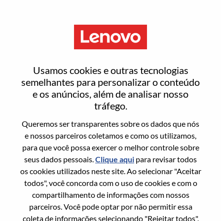
Menu
Entrar ou registrar-se em uma
Usamos cookies e outras tecnologias
nova conta de usuário
semelhantes para personalizar o conteúdo
e os anúncios, além de analisar nosso
tráfego.
Queremos ser transparentes sobre os dados que nós
e nossos parceiros coletamos e como os utilizamos,
para que você possa exercer o melhor controle sobre
Usuário recorrente
seus dados pessoais.
Clique aqui
para revisar todos
os cookies utilizados neste site. Ao selecionar "Aceitar
Sobrenome
todos", você concorda com o uso de cookies e com o
Nome da graduação
compartilhamento de informações com nossos
parceiros. Você pode optar por não permitir essa
coleta de informações selecionando "Rejeitar todos".