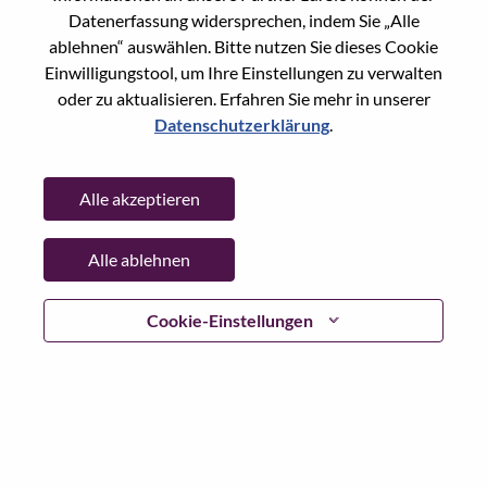
Datenerfassung widersprechen, indem Sie „Alle
Passwort
ablehnen“ auswählen. Bitte nutzen Sie dieses Cookie
Einwilligungstool, um Ihre Einstellungen zu verwalten
oder zu aktualisieren. Erfahren Sie mehr in unserer
Datenschutzerklärung
.
Anmelden
Alle akzeptieren
Passwort vergessen?
Alle ablehnen
Wenn Sie sich erst vor kurzem für eine offene Stelle
beworben haben, haben wir Ihre E-Mail in unserem
System gespeichert; bitte wählen Sie "Passwort
Cookie-Einstellungen
vergessen", um Ihr Passwort zurückzusetzen und sich
einzuloggen.
Wenn Sie Probleme beim Einloggen und/ oder bei der
Registrierung als neuer Benutzer haben, wenden Sie sich
bitte an unser HR-Team unter
hrsupport@lenovo.com
nd
teilen Sie uns die Einzelheiten Ihrer Fehlermeldung sowie