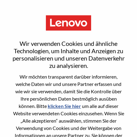
Menu
Sign In or Register for a new
Wir verwenden Cookies und ähnliche
user account
Technologien, um Inhalte und Anzeigen zu
personalisieren und unseren Datenverkehr
zu analysieren.
Wir möchten transparent darüber informieren,
welche Daten wir und unsere Partner erfassen und
wie wir sie verwenden, damit Sie die Kontrolle über
Bereits registrierter Benutzer
Ihre persönlichen Daten bestmöglich ausüben
können. Bitte
klicken Sie hier
um alle auf dieser
Anmeldung
Website verwendeten Cookies einzusehen. Wenn Sie
Nachname
„Alle akzeptieren“ auswählen, stimmen Sie der
Verwendung von Cookies und der Weitergabe von
Informationen an unsere Partner zu. Sie können der