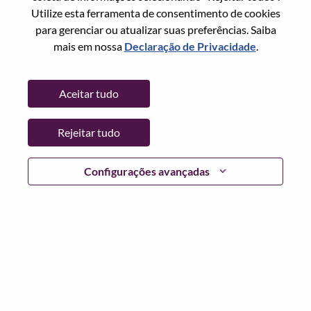
Utilize esta ferramenta de consentimento de cookies
Senha
para gerenciar ou atualizar suas preferências. Saiba
mais em nossa
Declaração de Privacidade
.
Aceitar tudo
Entrar
Rejeitar tudo
Esqueceu sua senha?
Se você é um candidato para uma vaga aberta no
Configurações avançadas
momento, temos seu e-mail salvo em nosso sistema;
selecione "Esqueceu a senha?" para redefinir e fazer login.
Se você estiver tendo problemas para fazer login e/ou
registrar-se como um novo usuário, entre em contato com
nossa equipe de RH em
hrsupport@lenovo.com
com os
detalhes do seu erro e capturas de tela aplicáveis. Inclua
"Problema de login do candidato" no assunto do e-mail.
Um membro de nossa equipe entrará em contato com