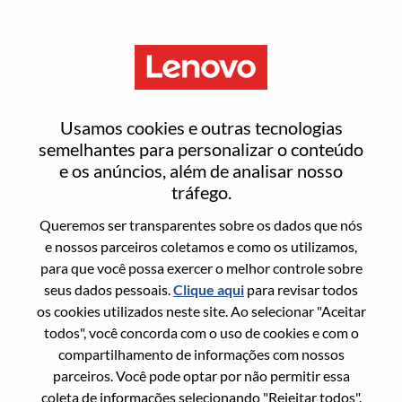
Menu
Entrar ou registrar-se em uma
Usamos cookies e outras tecnologias
nova conta de usuário
semelhantes para personalizar o conteúdo
e os anúncios, além de analisar nosso
tráfego.
Queremos ser transparentes sobre os dados que nós
e nossos parceiros coletamos e como os utilizamos,
para que você possa exercer o melhor controle sobre
Usuário recorrente
seus dados pessoais.
Clique aqui
para revisar todos
os cookies utilizados neste site. Ao selecionar "Aceitar
Sobrenome
todos", você concorda com o uso de cookies e com o
Nome da graduação
compartilhamento de informações com nossos
parceiros. Você pode optar por não permitir essa
coleta de informações selecionando "Rejeitar todos".