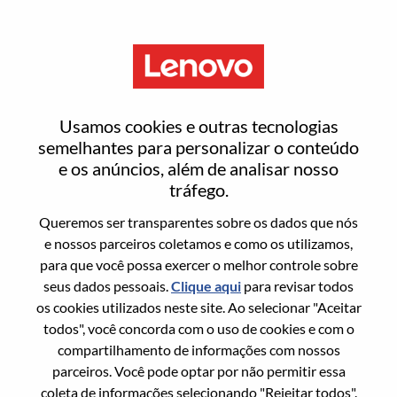
Menu
Redefinir senha
Usamos cookies e outras tecnologias
semelhantes para personalizar o conteúdo
e os anúncios, além de analisar nosso
Tem certeza que deseja redefinir sua
tráfego.
senha?
Queremos ser transparentes sobre os dados que nós
e nossos parceiros coletamos e como os utilizamos,
para que você possa exercer o melhor controle sobre
Enter the email address associated with your
seus dados pessoais.
Clique aqui
para revisar todos
account, then click "Continue".
os cookies utilizados neste site. Ao selecionar "Aceitar
todos", você concorda com o uso de cookies e com o
Vamos enviar por email um link para você
compartilhamento de informações com nossos
redefinir sua senha.
parceiros. Você pode optar por não permitir essa
coleta de informações selecionando "Rejeitar todos".