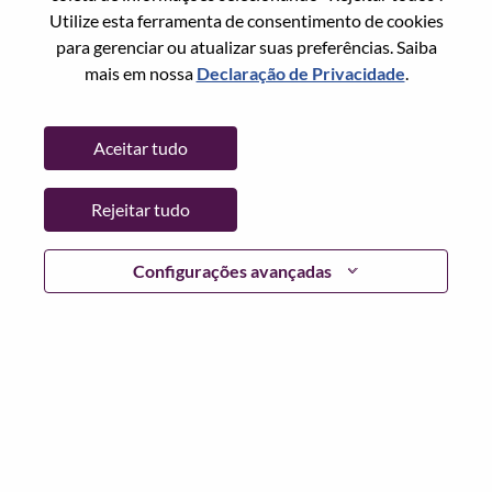
Redefinir senha com seu email
Email
*
Utilize esta ferramenta de consentimento de cookies
para gerenciar ou atualizar suas preferências. Saiba
mais em nossa
Declaração de Privacidade
.
Continuar
Aceitar tudo
Voltar
Rejeitar tudo
Configurações avançadas
Lenovo.com
Privacidade
|
Termos de uso
|
Perguntas
frequentes
Siga WeAreLenovo
|
Ferramenta de
Consentimento de Cookies