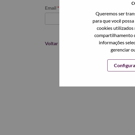
c
Redefinir senha com seu email
Email
*
Queremos ser trans
para que você possa 
cookies utilizados
compartilhamento d
informações selec
Voltar
gerenciar o
Configur