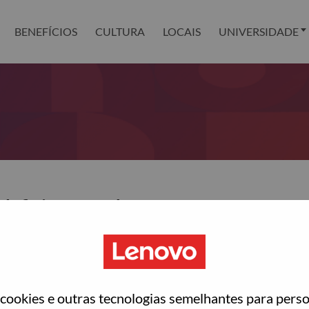
BENEFÍCIOS
CULTURA
LOCAIS
UNIVERSIDADE
definir sua senha?
ted with your account, then click "Continue".
para você redefinir sua senha.
ookies e outras tecnologias semelhantes para perso