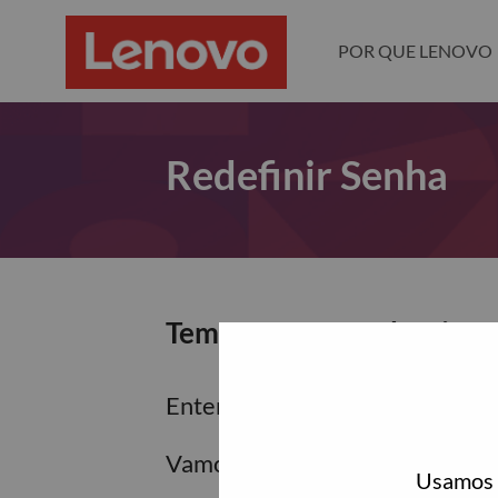
POR QUE LENOVO
Redefinir Senha
Tem certeza que deseja re
Enter the email address associa
Vamos enviar por email um link 
Usamos c