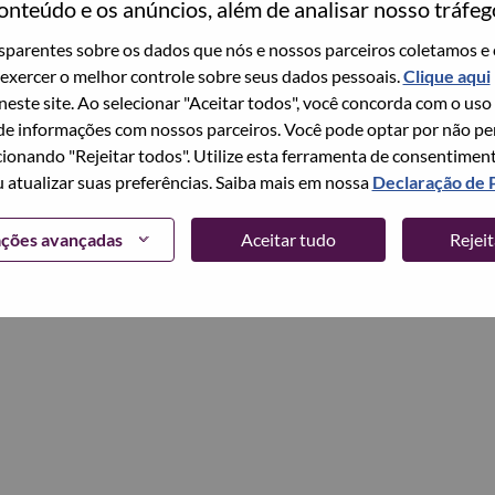
onteúdo e os anúncios, além de analisar nosso tráfeg
parentes sobre os dados que nós e nossos parceiros coletamos e 
Continuar
exercer o melhor controle sobre seus dados pessoais.
Clique aqui
 neste site. Ao selecionar "Aceitar todos", você concorda com o uso
e informações com nossos parceiros. Você pode optar por não perm
ionando "Rejeitar todos". Utilize esta ferramenta de consentimen
u atualizar suas preferências. Saiba mais em nossa
Declaração de 
ações avançadas
Aceitar tudo
Rejei