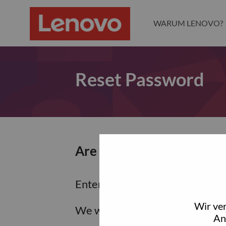
WARUM LENOVO?
Reset Password
Are you sure you want to
Enter the email address associa
Wir ve
We will email you a link to res
An