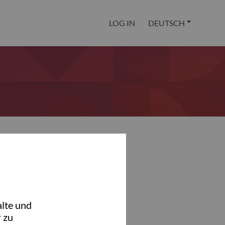
LOG IN
DEUTSCH
lte und
 zu