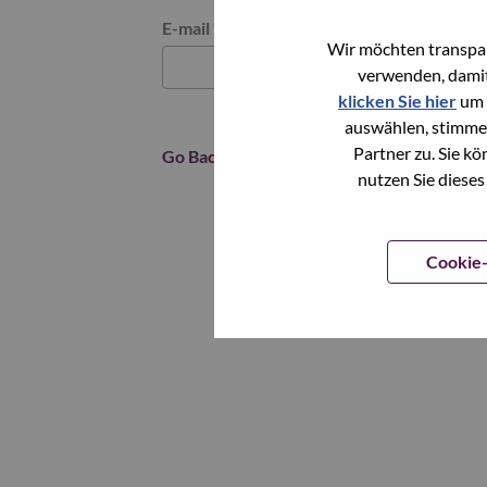
Reset password with your e-mail
E-mail
*
Wir möchten transpar
verwenden, damit
klicken Sie hier
um 
auswählen, stimme
Partner zu. Sie k
Go Back
nutzen Sie dieses
Cookie-