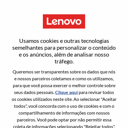
Menu
Redefinir senha
Usamos cookies e outras tecnologias
semelhantes para personalizar o conteúdo
e os anúncios, além de analisar nosso
Tem certeza que deseja redefinir sua
tráfego.
senha?
Queremos ser transparentes sobre os dados que nós
e nossos parceiros coletamos e como os utilizamos,
para que você possa exercer o melhor controle sobre
Enter the email address associated with your
seus dados pessoais.
Clique aqui
para revisar todos
account, then click "Continue".
os cookies utilizados neste site. Ao selecionar "Aceitar
todos", você concorda com o uso de cookies e com o
Vamos enviar por email um link para você
compartilhamento de informações com nossos
redefinir sua senha.
parceiros. Você pode optar por não permitir essa
coleta de informações selecionando "Rejeitar todos".