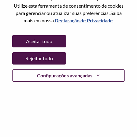
Redefinir senha com seu email
Email
*
Utilize esta ferramenta de consentimento de cookies
para gerenciar ou atualizar suas preferências. Saiba
mais em nossa
Declaração de Privacidade
.
Continuar
Aceitar tudo
Voltar
Rejeitar tudo
Configurações avançadas
Lenovo.com
Privacidade
|
Termos de uso
|
Perguntas
frequentes
Siga WeAreLenovo
|
Ferramenta de
Consentimento de Cookies