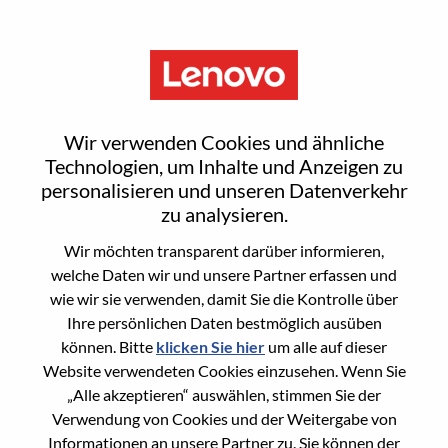
Menu
Reset password
Wir verwenden Cookies und ähnliche
Technologien, um Inhalte und Anzeigen zu
personalisieren und unseren Datenverkehr
Are you sure you want to reset your
zu analysieren.
password?
Wir möchten transparent darüber informieren,
welche Daten wir und unsere Partner erfassen und
wie wir sie verwenden, damit Sie die Kontrolle über
Enter the email address associated with your
Ihre persönlichen Daten bestmöglich ausüben
account, then click "Continue".
können. Bitte
klicken Sie hier
um alle auf dieser
Website verwendeten Cookies einzusehen. Wenn Sie
We will email you a link to reset your
„Alle akzeptieren“ auswählen, stimmen Sie der
password.
Verwendung von Cookies und der Weitergabe von
Informationen an unsere Partner zu. Sie können der