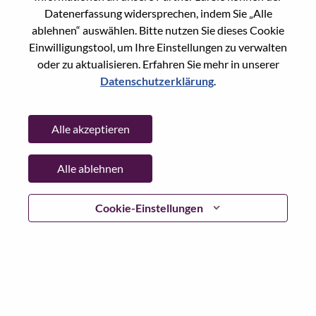
Reset password with your e-mail
E-mail
*
Datenerfassung widersprechen, indem Sie „Alle
ablehnen“ auswählen. Bitte nutzen Sie dieses Cookie
Einwilligungstool, um Ihre Einstellungen zu verwalten
oder zu aktualisieren. Erfahren Sie mehr in unserer
Datenschutzerklärung
.
Continue
Alle akzeptieren
Go Back
Alle ablehnen
Lenovo.com
Cookie-Einstellungen
Datenschutz
|
Nutzungsbedingungen
|
FAQs
WeAreLenovo folgen
|
Cookie
Einwilligungstool