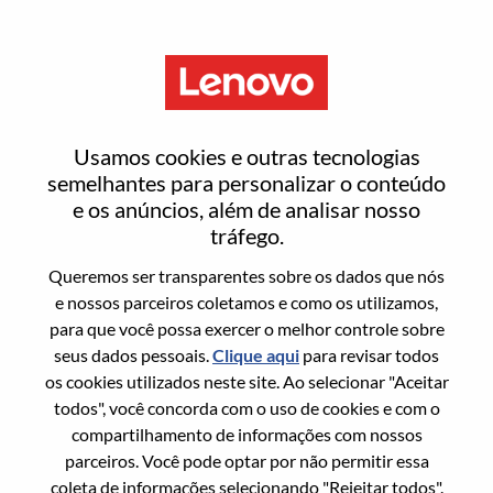
Menu
Redefinir senha
Usamos cookies e outras tecnologias
semelhantes para personalizar o conteúdo
e os anúncios, além de analisar nosso
Tem certeza que deseja redefinir sua
tráfego.
senha?
Queremos ser transparentes sobre os dados que nós
e nossos parceiros coletamos e como os utilizamos,
para que você possa exercer o melhor controle sobre
Enter the email address associated with your
seus dados pessoais.
Clique aqui
para revisar todos
account, then click "Continue".
os cookies utilizados neste site. Ao selecionar "Aceitar
todos", você concorda com o uso de cookies e com o
Vamos enviar por email um link para você
compartilhamento de informações com nossos
redefinir sua senha.
parceiros. Você pode optar por não permitir essa
coleta de informações selecionando "Rejeitar todos".