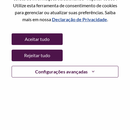
Redefinir senha com seu email
Email
*
Utilize esta ferramenta de consentimento de cookies
para gerenciar ou atualizar suas preferências. Saiba
mais em nossa
Declaração de Privacidade
.
Continuar
Aceitar tudo
Voltar
Rejeitar tudo
Configurações avançadas
Lenovo.com
Privacidade
|
Termos de uso
|
Perguntas
frequentes
Siga WeAreLenovo
|
Ferramenta de
Consentimento de Cookies