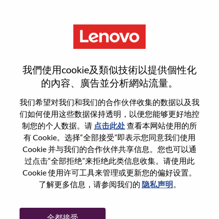
菜单
重置密码
我們使用cookie及類似技術以提供個性化
的內容、廣告並分析網站流量。
您确认要重置密码吗？
我们希望对我们和我们的合作伙伴收集的数据以及我
们如何使用这些数据保持透明，以便您能够更好地控
制您的个人数据。请
点击此处
查看本网站使用的所
Enter the email address associated with your
有 Cookie。选择“全部接受”即表示您同意我们使用
account, then click "Continue".
Cookie 并与我们的合作伙伴共享信息。您也可以通
过点击“全部拒绝”来拒绝此类信息收集。请使用此
我们将通过电子邮件向您发送一个链接以重
Cookie 使用许可工具来管理或更新您的偏好设置。
置您的密码。
了解更多信息，请参阅我们的
隐私声明
。
通过电子邮件重置密码
电子邮箱
*
全都接受