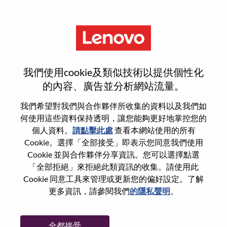
功能
重設密碼
我們使用cookie及類似技術以提供個性化
的內容、廣告並分析網站流量。
您是否確定要重設密碼？
我們希望對我們與合作夥伴所收集的資料以及我們如
何使用這些資料保持透明，讓您能夠更好地掌控您的
個人資料。
請點擊此處
查看本網站使用的所有
Enter the email address associated with your
Cookie。選擇「全部接受」即表示您同意我們使用
account, then click "Continue".
Cookie 並與合作夥伴分享資訊。您可以選擇點選
「全部拒絕」來拒絕此類資訊的收集。請使用此
我們將會傳送重設密碼連結的電子郵件。
Cookie 同意工具來管理或更新您的偏好設定。了解
更多資訊，請參閱我們
的隱私聲明
。
透過電子郵件重設密碼
電子郵件
*
全都接受