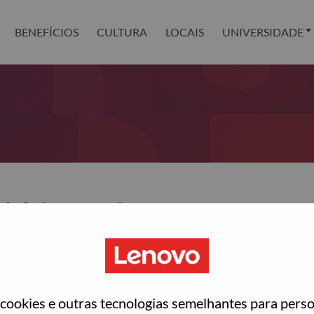
BENEFÍCIOS
CULTURA
LOCAIS
UNIVERSIDADE
definir sua senha?
ted with your account, then click "Continue".
para você redefinir sua senha.
ookies e outras tecnologias semelhantes para perso