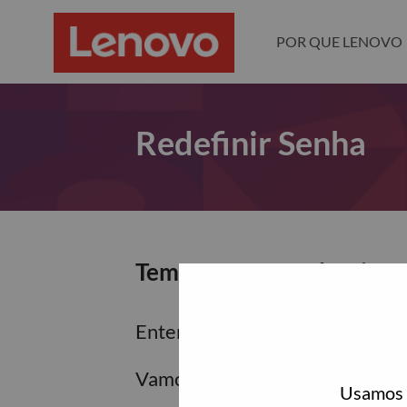
POR QUE LENOVO
Redefinir Senha
Tem certeza que deseja re
Enter the email address associa
Vamos enviar por email um link 
Usamos c