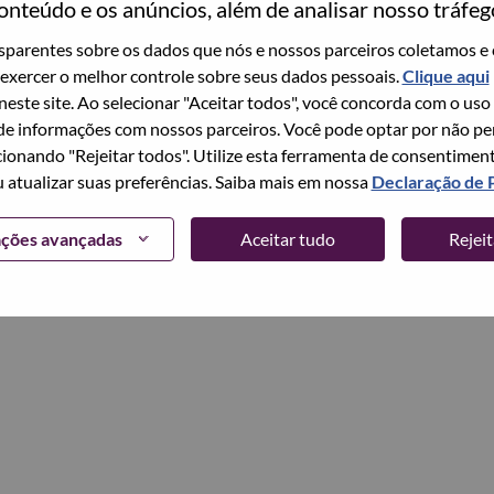
onteúdo e os anúncios, além de analisar nosso tráfeg
parentes sobre os dados que nós e nossos parceiros coletamos e 
Continuar
exercer o melhor controle sobre seus dados pessoais.
Clique aqui
 neste site. Ao selecionar "Aceitar todos", você concorda com o uso
e informações com nossos parceiros. Você pode optar por não perm
ionando "Rejeitar todos". Utilize esta ferramenta de consentimen
u atualizar suas preferências. Saiba mais em nossa
Declaração de 
ações avançadas
Aceitar tudo
Rejei