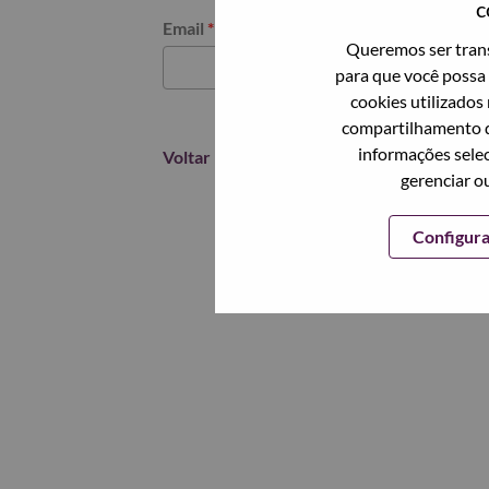
c
Redefinir senha com seu email
Email
*
Queremos ser trans
para que você possa 
cookies utilizados
compartilhamento d
informações selec
Voltar
gerenciar o
Configur