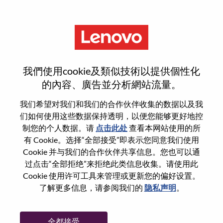
菜单
重置密码
我們使用cookie及類似技術以提供個性化
的內容、廣告並分析網站流量。
您确认要重置密码吗？
我们希望对我们和我们的合作伙伴收集的数据以及我
们如何使用这些数据保持透明，以便您能够更好地控
制您的个人数据。请
点击此处
查看本网站使用的所
Enter the email address associated with your
有 Cookie。选择“全部接受”即表示您同意我们使用
account, then click "Continue".
Cookie 并与我们的合作伙伴共享信息。您也可以通
过点击“全部拒绝”来拒绝此类信息收集。请使用此
我们将通过电子邮件向您发送一个链接以重
Cookie 使用许可工具来管理或更新您的偏好设置。
置您的密码。
了解更多信息，请参阅我们的
隐私声明
。
通过电子邮件重置密码
电子邮箱
*
全都接受