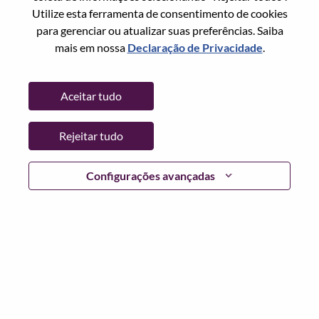
Redefinir senha com seu email
Email
*
Utilize esta ferramenta de consentimento de cookies
para gerenciar ou atualizar suas preferências. Saiba
mais em nossa
Declaração de Privacidade
.
Continuar
Aceitar tudo
Voltar
Rejeitar tudo
Configurações avançadas
Lenovo.com
Privacidade
|
Termos de uso
|
Perguntas
frequentes
Siga WeAreLenovo
|
Ferramenta de
Consentimento de Cookies