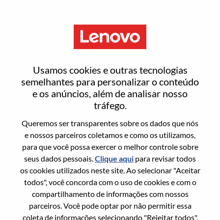
Menu
Redefinir senha
Usamos cookies e outras tecnologias
semelhantes para personalizar o conteúdo
e os anúncios, além de analisar nosso
Tem certeza que deseja redefinir sua
tráfego.
senha?
Queremos ser transparentes sobre os dados que nós
e nossos parceiros coletamos e como os utilizamos,
para que você possa exercer o melhor controle sobre
Enter the email address associated with your
seus dados pessoais.
Clique aqui
para revisar todos
account, then click "Continue".
os cookies utilizados neste site. Ao selecionar "Aceitar
todos", você concorda com o uso de cookies e com o
Vamos enviar por email um link para você
compartilhamento de informações com nossos
redefinir sua senha.
parceiros. Você pode optar por não permitir essa
coleta de informações selecionando "Rejeitar todos".