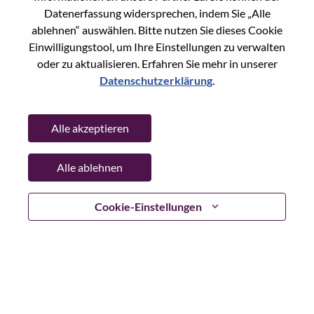
Reset password with your e-mail
E-mail
*
Datenerfassung widersprechen, indem Sie „Alle
ablehnen“ auswählen. Bitte nutzen Sie dieses Cookie
Einwilligungstool, um Ihre Einstellungen zu verwalten
oder zu aktualisieren. Erfahren Sie mehr in unserer
Datenschutzerklärung
.
Continue
Alle akzeptieren
Go Back
Alle ablehnen
Lenovo.com
Cookie-Einstellungen
Datenschutz
|
Nutzungsbedingungen
|
FAQs
WeAreLenovo folgen
|
Cookie
Einwilligungstool