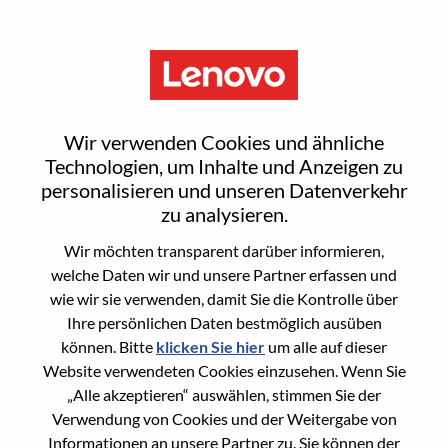
Menu
Reset password
Wir verwenden Cookies und ähnliche
Technologien, um Inhalte und Anzeigen zu
personalisieren und unseren Datenverkehr
Are you sure you want to reset your
zu analysieren.
password?
Wir möchten transparent darüber informieren,
welche Daten wir und unsere Partner erfassen und
wie wir sie verwenden, damit Sie die Kontrolle über
Enter the email address associated with your
Ihre persönlichen Daten bestmöglich ausüben
account, then click "Continue".
können. Bitte
klicken Sie hier
um alle auf dieser
Website verwendeten Cookies einzusehen. Wenn Sie
We will email you a link to reset your
„Alle akzeptieren“ auswählen, stimmen Sie der
password.
Verwendung von Cookies und der Weitergabe von
Informationen an unsere Partner zu. Sie können der