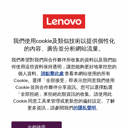
功能
重設密碼
我們使用cookie及類似技術以提供個性化
的內容、廣告並分析網站流量。
您是否確定要重設密碼？
我們希望對我們與合作夥伴所收集的資料以及我們如
何使用這些資料保持透明，讓您能夠更好地掌控您的
個人資料。
請點擊此處
查看本網站使用的所有
Enter the email address associated with your
Cookie。選擇「全部接受」即表示您同意我們使用
account, then click "Continue".
Cookie 並與合作夥伴分享資訊。您可以選擇點選
「全部拒絕」來拒絕此類資訊的收集。請使用此
我們將會傳送重設密碼連結的電子郵件。
Cookie 同意工具來管理或更新您的偏好設定。了解
更多資訊，請參閱我們
的隱私聲明
。
透過電子郵件重設密碼
電子郵件
*
全都接受