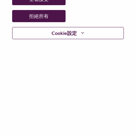
州/省/縣：
Tokyo
城市：
Chiyoda-Ku
拒絕所有
更多地點：
Japan
日期：
週一, 六月 15, 2026
Cookie設定
工作時間：
Full-time
Additional Locations
:
* Japan - Tōkyō - Chiyoda-Ku
在 Lenovo 工作的好處
We are Lenovo. We do what we say. We own what we do.
We WOW our customers.
Lenovo is a US$83 billion revenue global technology
powerhouse, ranked #153 in the Fortune Global 500, and
serving millions of customers every day in 180 markets.