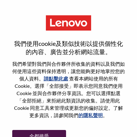
功能
Customer Support Program
我們使用cookie及類似技術以提供個性化
Manager
的內容、廣告並分析網站流量。
我們希望對我們與合作夥伴所收集的資料以及我們如
何使用這些資料保持透明，讓您能夠更好地掌控您的
個人資料。
請點擊此處
查看本網站使用的所有
Cookie。選擇「全部接受」即表示您同意我們使用
一般信息
Cookie 並與合作夥伴分享資訊。您可以選擇點選
「全部拒絕」來拒絕此類資訊的收集。請使用此
Cookie 同意工具來管理或更新您的偏好設定。了解
參考編號
WD00100843
更多資訊，請參閱我們
的隱私聲明
。
職業領域：
客戶體驗
國家/地區：
日本
全都接受