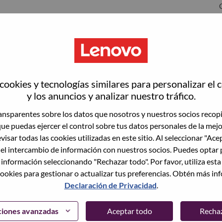
ookies y tecnologías similares para personalizar el 
y los anuncios y analizar nuestro tráfico.
nsparentes sobre los datos que nosotros y nuestros socios recop
que puedas ejercer el control sobre tus datos personales de la mej
wn what we do. We WOW our customers.
visar todas las cookies utilizadas en este sitio. Al seleccionar "Ace
 el intercambio de información con nuestros socios. Puedes optar 
echnology powerhouse, ranked #153 in the Fortune Global
 información seleccionando "Rechazar todo". Por favor, utiliza est
 day in 180 markets. Focused on a bold vision to deliver
ookies para gestionar o actualizar tus preferencias. Obtén más in
 on its success as the world’s largest PC company with a full-
Declaración de Privacidad
.
d AI-optimized devices (PCs, workstations, smartphones,
edge, high performance computing and software defined
ervices. Lenovo’s continued investment in world-changing
ciones avanzadas
Aceptar todo
Recha
ustworthy, and smarter future for everyone, everywhere.