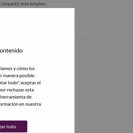
Compartir este empleo:
Compartir %jobname% con LinkedIn
Compartir %jobname% con un amigo por correo electrónico
Empleos similares
Head of Service Channels
contenido
Chiyoda-Ku, Tokyo, Japón,
ilamos y cómo los
Ver todas
or manera posible.
ptar todo", aceptas el
por rechazar esta
a herramienta de
formación en nuestra
zar todo