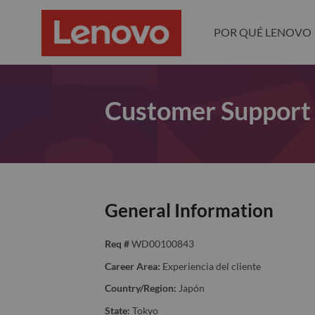
POR QUÉ LENOVO
Customer Support
General Information
Req #
WD00100843
Career Area:
Experiencia del cliente
Country/Region:
Japón
State:
Tokyo