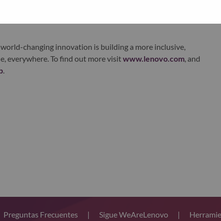
xchange under Lenovo Group Limited (HKSE: 992) (ADR:
world-changing innovation is building a more inclusive,
e, everywhere. To find out more visit
www.lenovo.com
, and
b
.
Preguntas Frecuentes
|
Sigue WeAreLenovo
|
Herramie