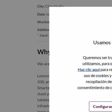
City:
Chiyoda-Ku
Date:
lunes, Junio 15, 2026
Working Time:
Full-time
Additional Locations
:
* Japan - Tōkyō - Chiyoda-Ku
Usamos c
Why Work at Lenovo
Queremos ser tra
utilizamos, para 
We are Lenovo. We do what we say. We o
Haz clic aquí
para re
uso de cookies y
Lenovo is a US$83 billion revenue global t
recopilación de
500, and serving millions of customers every
consentimiento de c
Smarter Technology for All, Lenovo has built
stack portfolio of AI-enabled, AI-ready, an
tablets), infrastructure (server, storage, 
infrastructure), software, solutions, and s
Configura
innovation is building a more equitable, tr