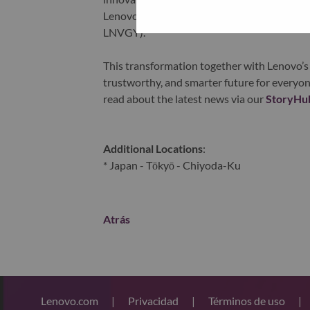
Lenovo is listed on the Hong Kong stock e
LNVGY).
This transformation together with Lenovo’s 
trustworthy, and smarter future for everyon
read about the latest news via our
StoryHu
Additional Locations
:
* Japan - Tōkyō - Chiyoda-Ku
Atrás
Lenovo.com
|
Privacidad
|
Términos de uso
|