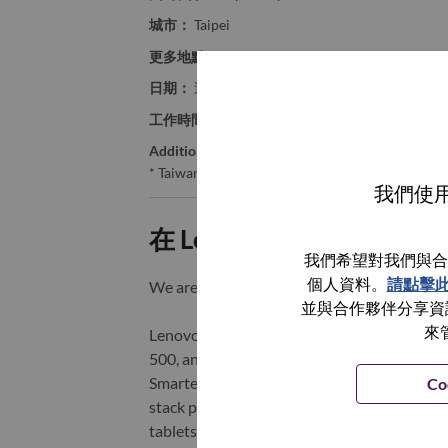
城市：
Taipei
更多地點：
Taiwan
日期：
週二, 六月 16, 2026
工作時間：
Full-time
Additional Locations
:
* Taiwan - Taipei City - Taipei
我們使用
在 Lenovo 工作的好處
我們希望對我們與合
個人資料。
請點擊
We are Lenovo. We do what we say. We o
並與合作夥伴分享資訊
來
Lenovo is a US$83 billion revenue global t
500, and serving millions of customers every
Smarter Technology for All, Lenovo has built
Co
stack portfolio of AI-enabled, AI-ready, an
tablets), infrastructure (server, storage, 