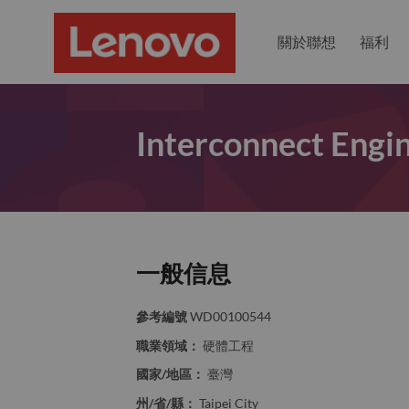
關於聯想
福利
Interconnect Engin
一般信息
參考編號
WD00100544
職業領域：
硬體工程
國家/地區：
臺灣
州/省/縣：
Taipei City