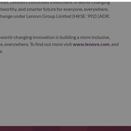
ervices. Lenovo’s continued investment in world-changing
ustworthy, and smarter future for everyone, everywhere.
xchange under Lenovo Group Limited (HKSE: 992) (ADR:
world-changing innovation is building a more inclusive,
e, everywhere. To find out more visit
www.lenovo.com
, and
b
.