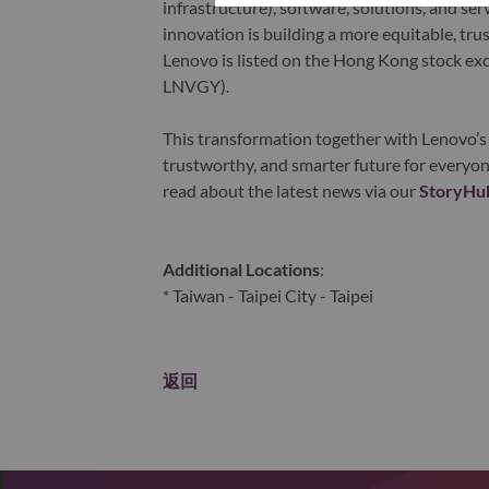
infrastructure), software, solutions, and s
innovation is building a more equitable, tr
Lenovo is listed on the Hong Kong stock e
LNVGY).
This transformation together with Lenovo’s 
trustworthy, and smarter future for everyon
read about the latest news via our
StoryHu
Additional Locations
:
* Taiwan - Taipei City - Taipei
返回