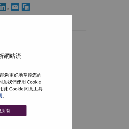
用 LinkedIn 分享 Interconnect Engineer (AI Infrastructure / Inter
透過電子郵件分享 Interconnect Engineer (AI Infrastructure /
類似職務
Quality Engineer
Taipei, Taipei City, 臺灣,
分析網站流
Quality Engineer
Taipei, Taipei City, 臺灣,
能夠更好地掌控您的
Lead Test Engineer
我們使用 Cookie
Taipei, Taipei City, 臺灣,
Cookie 同意工具
Crib Manager
明
。
Taipei, Taipei City, 臺灣,
絕所有
瀏覽全部