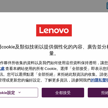
使
cookie及類似技術以提供個性化的內容、廣告並
量。
作夥伴所收集的資料以及我們如何使用這些資料保持透明，讓您
此處
查看本網站使用的所有 Cookie。選擇「全部接受」即表示您同意
wn what we do. We WOW our customers.
。您可以選擇點選「全部拒絕」來拒絕此類資訊的收集。請使用此 
管理或更新您的偏好設定。了解更多資訊，請參閱我們
的隱私聲
echnology powerhouse, ranked #153 in the Fortune Global
 day in 180 markets. Focused on a bold vision to deliver
 on its success as the world’s largest PC company with a full-
okie設定
全都接受
拒
d AI-optimized devices (PCs, workstations, smartphones,
edge, high performance computing and software defined