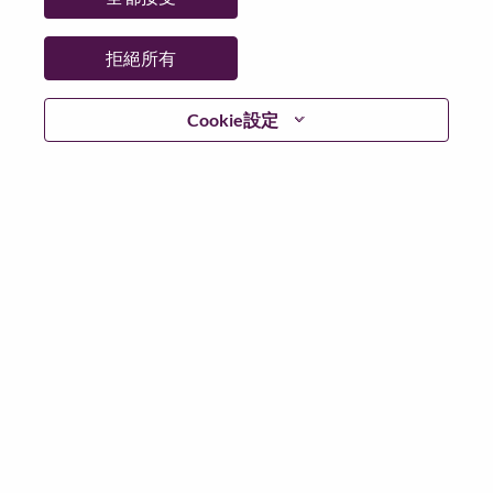
拒絕所有
登入
Cookie設定
忘記密碼了？
若你曾使用你的電子郵件申請我們的職位，你可以選擇”
忘記密碼”重新設定你的登入資料
如遇上登入問題，或無法建立帳號。請連絡我們的人力
資源部門
hrsupport@lenovo.com
請在郵件的主題寫上
“Application login issue” 及在郵件中例明你遇到的問題和
附上截圖。我們將盡快與你聯絡。
我們非常榮幸與你分享我們全新的求職網頁。你可以透
過全新的功能，隨時查閱你申請職位的狀況，訂閱新職
位發佈資訊，了解為何我們喜歡在聯想工作的資訊，和
加入聯想人才社團。