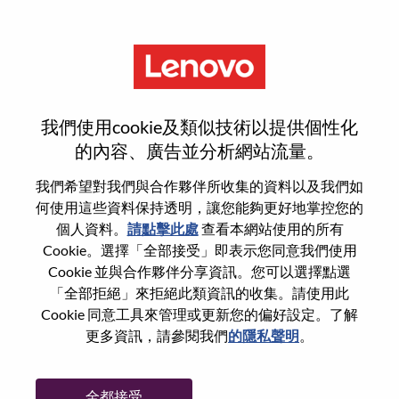
功能
登入或註冊新使用者帳戶
我們使用cookie及類似技術以提供個性化
的內容、廣告並分析網站流量。
我們希望對我們與合作夥伴所收集的資料以及我們如
何使用這些資料保持透明，讓您能夠更好地掌控您的
回訪使用者
個人資料。
請點擊此處
查看本網站使用的所有
Cookie。選擇「全部接受」即表示您同意我們使用
Cookie 並與合作夥伴分享資訊。您可以選擇點選
姓氏
「全部拒絕」來拒絕此類資訊的收集。請使用此
學位名稱
Cookie 同意工具來管理或更新您的偏好設定。了解
更多資訊，請參閱我們
的隱私聲明
。
密碼
全都接受